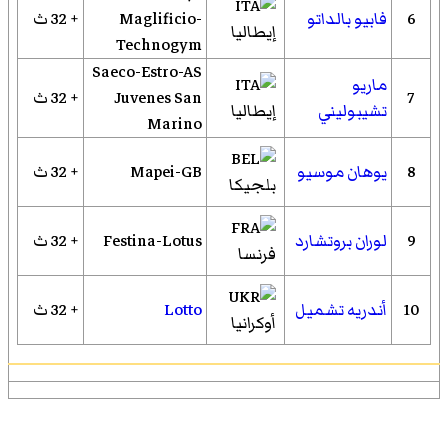
6
فابيو بالداتو
Maglificio-
+ 32 ث
إيطاليا
Technogym
Saeco-Estro-AS
ماريو
7
Juvenes San
+ 32 ث
تشيبوليني
إيطاليا
Marino
8
يوهان موسيو
Mapei-GB
+ 32 ث
بلجيكا
9
لوران بروتشارد
Festina-Lotus
+ 32 ث
فرنسا
10
أندريه تشميل
Lotto
+ 32 ث
أوكرانيا