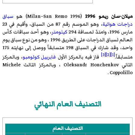
ميلان-سان ريمو 1996
(
1996 Milan–San Remo
)‏ هو
سباق
دراجات هوائية
، وهو الموسم رقم 87 من السباق، وأقيم في 23
مارس 1996، وامتدّ لمسافة 294
كيلومتر
، وهو أحد سباقات
كأس
العالم لسباق الدراجات على الطريق 1996
، وهو من نوع سباق يوم
واحد، وقد شارك في السباق 198 متسابقاً ووصل إلى نهايته 175
[3]
[2]
[1]
متسابقاً.
فاز فيه بالمركز الأول
غابرييل كولومبو
، وبالمركز
الثاني Oleksandr Honchenkov ، وبالمركز الثالث Michele
Coppolillo .
التصنيف العام النهائي
التصنيف العام