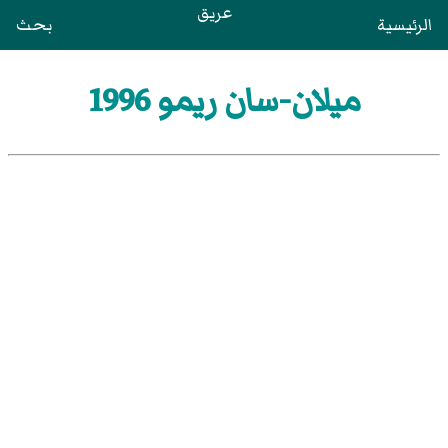
عريق
الرئيسية
بحث
ميلان-سان ريمو 1996