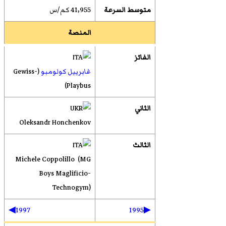
متوسط السرعة
41٫955 كم/س
المنصة
الفائز
غابرييل كولومبو
(Gewiss-
Playbus)
الثاني
Oleksandr Honchenkov
الثالث
Michele Coppolillo (MG
Boys Maglificio-
Technogym)
1997◀
▶1995