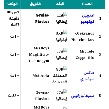
العداء
البلد
الفريق
الوقت
7 س 00
غابرييل
Gewiss-
1
دقيقة
كولومبو
إيطاليا
Playbus
27 ث
Oleksandr
2
+ 1 ث
Honchenkov
أوكرانيا
MG Boys
Michele
3
Maglificio-
+ 1 ث
Coppolillo
إيطاليا
Technogym
ماكس
4
المملكة
Motorola
+ 1 ث
سياندري
المتحدة
Gewiss-
5
ستيفانو زانيني
+ 32 ث
إيطاليا
Playbus
MG Boys