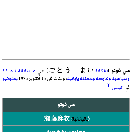
مي قوتو
(
بالكانا:
ごとう まい
) هي
متسابقة الملكة
وسياسية
وعارضة
وممثلة
يابانية
، ولدت في 16 أكتوبر 1975
بطوكيو
[1]
في
اليابان
.
مي قوتو
(
باليابانية
:
後藤麻衣
)‏
معلومات شخصية