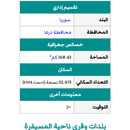
تقسيم إداري
البلد
سوريا
المحافظة
محافظة درعا
خصائص جغرافية
المساحة
168.43
كم²
السكان
التعداد السكاني
32,473 نسمة
(إحصاء 2004)
معلومات أخرى
التوقيت
+2
بلدات وقرى ناحية المسيفرة