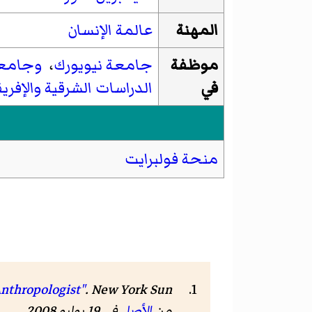
المهنة
عالمة الإنسان
موظفة
جامعة نيويورك
،
وجامعة
في
الدراسات الشرقية والإفري
منحة فولبرايت
nthropologist"
.
New York Sun
من
الأصل
في 19 يوليو 2008
.