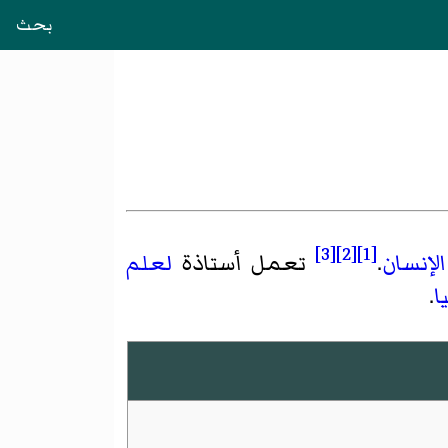
بحث
[3]
[2]
[1]
لإنسان
.
تعمل أستاذة
لعلم
ا
.