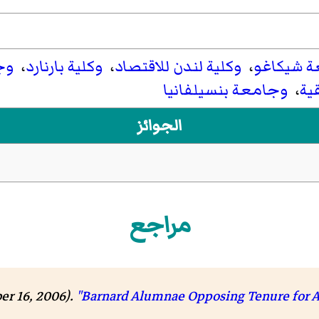
 شيكاغو
،
وكلية لندن للاقتصاد
،
وكلية بارنارد
،
وج
قية
،
وجامعة بنسيلفانيا
الجوائز
مراجع
er 16, 2006).
"Barnard Alumnae Opposing Tenure for A