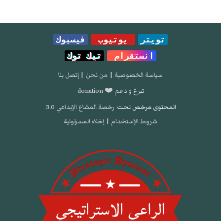
تويتر
يوتيوب
فيسبوك
انستقرام
تيك توك
سياسة الخصوصية
|
من نحن
|
إتصل بنا
تبرع و دعم ❤️ donation
المحتوى مرخص تحت
رخصة المشاع الإبداعي 3.0
شروط الإستخدام
|
إخلاء المسؤولية