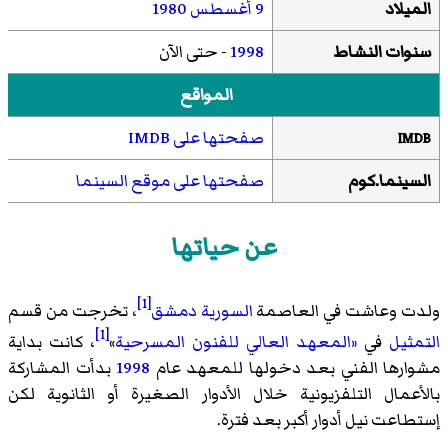
الميلاد
9 أغسطس
1980
سنوات النشاط
1998
- حتى الآن
المواقع
صفحتها على IMDB
IMDB
السينما.كوم
صفحتها على موقع السينما
عن حياتها
[1]
ولدت وعاشت في العاصمة
السورية
دمشق
، تخرجت من قسم
[1]
التمثيل
في
«المعهد العالي للفنون المسرحية
»
، كانت بداية
مشوارها الفني بعد دخولها للمعهد عام
1998
بدأت المشاركة
بالأعمال التلفزيونية خلال الأدوار الصغيرة أو الثانوية لكن
إستطاعت نيل أدوار أكبر بعد فترة.