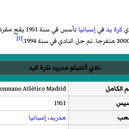
دي
كرة يد
في
إسبانيا
تأسس في سنة 1951 يقع مقره في
[1]
نادي أتلتيكو مدريد لكرة اليد
م الكامل
onmano Atlético Madrid
أسيس
1951
لعب
مدريد
،
إسبانيا