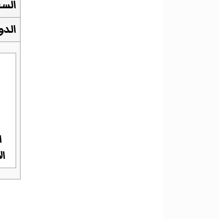
الس
الدو
ا
ال