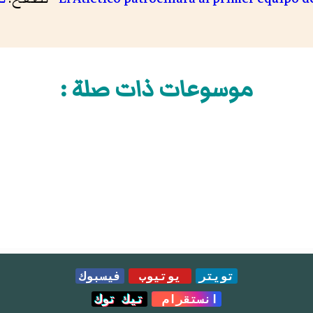
موسوعات ذات صلة :
تويتر
يوتيوب
فيسبوك
انستقرام
تيك توك