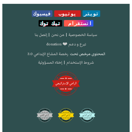
تويتر
يوتيوب
فيسبوك
انستقرام
تيك توك
سياسة الخصوصية
|
من نحن
|
إتصل بنا
تبرع و دعم ❤️ donation
المحتوى مرخص تحت
رخصة المشاع الإبداعي 3.0
شروط الإستخدام
|
إخلاء المسؤولية