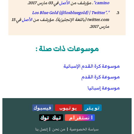
camino"
. مؤرشف من
الأصل
في 03 مارس 2017
.
.
"Los Blue Gold (@losbluegold) | Twitter"
twitter.com
(باللغة الإنجليزية). مؤرشف من
الأصل
في 15
مارس 2017
.
موسوعات ذات صلة :
موسوعة كرة القدم الإسبانية
موسوعة كرة القدم
موسوعة إسبانيا
تويتر
يوتيوب
فيسبوك
انستقرام
تيك توك
سياسة الخصوصية
|
من نحن
|
إتصل بنا