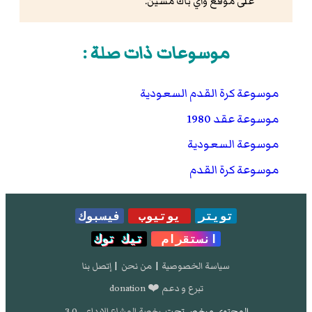
على موقع واي باك مشين.
موسوعات ذات صلة :
موسوعة كرة القدم السعودية
موسوعة عقد 1980
موسوعة السعودية
موسوعة كرة القدم
تويتر
يوتيوب
فيسبوك
انستقرام
تيك توك
سياسة الخصوصية
|
من نحن
|
إتصل بنا
تبرع و دعم ❤️ donation
المحتوى مرخص تحت
رخصة المشاع الإبداعي 3.0