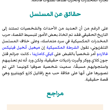
حقائق عن المسلسل
على الرغم من أن العديد من الأحداث والشخصيات تستند إلى
التاريخ الحقيقي فقد تم اتخاذ بعض الأمور لتبسيط القصة، حرب
المخدرات المكسيكية في سرد متماسك، وعلى خلاف المسلسل
التلفزيوني، تقول
الشرطة المكسيكية
إن
ميغيل أنخيل فيليكس
غالاردو
أمر شخصياً بالقبض على
كيكي كامارينا
، كانت جرائم قتل
جون كلاي ووكر وألبرت راديلات حقيقية، ولكن ورد أنه تم تعذيبهم
واستجوابهم مسبقًا، سميت شخصية صوفيا كونيسا التي تم
تصويرها على أنها على علاقة حب مع رافائيل كارو كوينتيرو وهي
قصة حقيقية.
مراجع