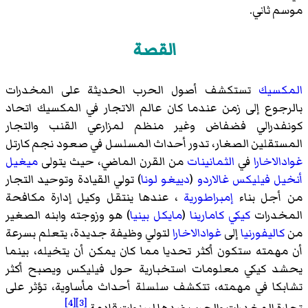
موسم ثاني.
القصة
المكسيك
تستكشف أصول الحرب الحديثة على المخدرات
بالرجوع إلى زمن عندما كان عالم الاتجار في المكسيك اتحاد
كونفدرالي فضفاض وغير منظم لمزارعي القنب والتجار
المستقلين الصغار، تدور أحداث المسلسل في صعود نجم كارتل
غوادالاخارا
في
الثمانينات
من القرن الماضي، حيث يتولى
ميغيل
أنخيل فيليكس غالاردو
(
دييغو لونا
) تولي القيادة وتوحيد التجار
من أجل بناء
إمبراطورية
، عندها ينتقل وكيل إدارة مكافحة
المخدرات
كيكي كامارينا
(
مايكل بينيا
) هو وزوجته وابنه الصغير
من
كاليفورنيا
إلى
غوادالاخارا
لتولي وظيفة جديدة، يتعلم بسرعة
أن مهمته ستكون أكثر تحديا مما كان يمكن أن يتخيله، بينما
يحشد كيكي معلومات استخبارية حول فيليكس ويصبح أكثر
تشابكا في مهمته، تتكشف سلسلة أحداث مأساوية، تؤثر على
[4]
[3]
تجارة المخدرات والحرب ضدها لسنوات قادمة.