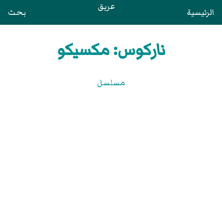
عريق
الرئيسية
بحث
ناركوس: مكسيكو
مسلسل