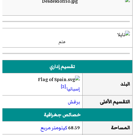
علم
تقسيم إداري
البلد
[2]
إسبانيا
التقسيم الأعلى
برغش
خصائص جغرافية
المساحة
68.59
كيلومتر مربع