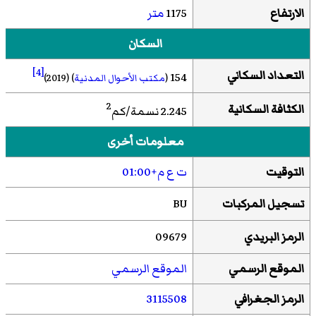
الارتفاع
1175
متر
السكان
[4]
التعداد السكاني
154
(
مكتب الأحوال المدنية
)
(2019)
2
الكثافة السكانية
2.245 نسمة/كم
معلومات أخرى
التوقيت
ت ع م+01:00
تسجيل المركبات
BU
الرمز البريدي
09679
الموقع الرسمي
الموقع الرسمي
الرمز الجغرافي
3115508