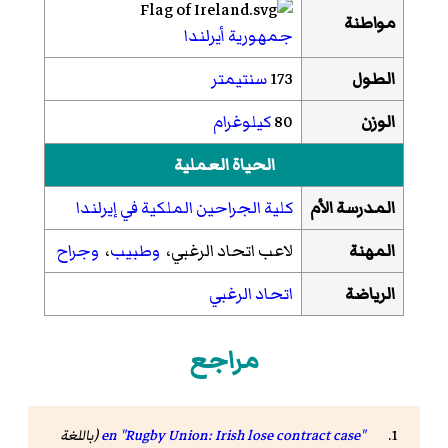
مواطنة
جمهورية أيرلندا
الطول
173
سنتيمتر
الوزن
80
كيلوغرام
الحياة العملية
المدرسة الأم
كلية الجراحين الملكية في إيرلندا
المهنة
لاعب اتحاد الرغبي،
وطبيب
،
وجراح
الرياضة
اتحاد الرغبي
مراجع
"Rugby Union: Irish lose contract case"
en
(باللغة