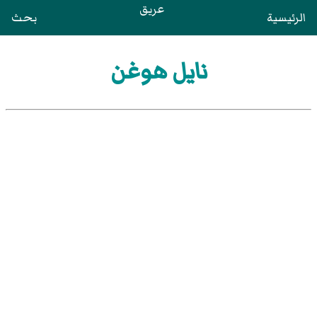
عريق
الرئيسية
بحث
نايل هوغن