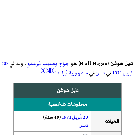
نايل هوغن
(
Niall Hogan
)‏ هو
جراح
وطبيب
أيرلندي
، ولد في
20
[3]
[2]
[1]
أبريل
1971
في
دبلن
في
جمهورية أيرلندا
.
نايل هوغن
معلومات شخصية
20 أبريل
1971
(49 سنة)
الميلاد
دبلن