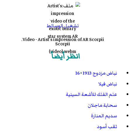
تشغيل الوسائط
.
Video - Artist’s impression of
AR Scorpii
انظر أيضاً
نباض مزدوج 1913+16
نباض فيلا
علم الفلك للأشعة السينية
سحابة ماجلان
سديم المنارة
ثقب أسود