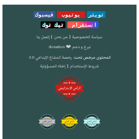
تويتر
يوتيوب
فيسبوك
انستقرام
تيك توك
سياسة الخصوصية
|
من نحن
|
إتصل بنا
تبرع و دعم ❤️ donation
المحتوى مرخص تحت
رخصة المشاع الإبداعي 3.0
شروط الإستخدام
|
إخلاء المسؤولية