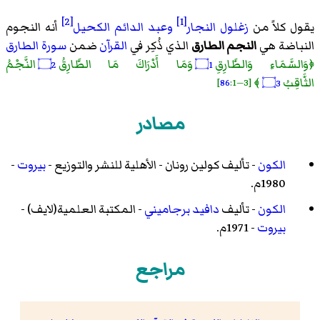
[2]
[1]
يقول كلاً من
زغلول النجار
وعبد الدائم الكحيل
أنه النجوم
النباضة هي
النجم الطارق
الذي ذُكِر في
القرآن
ضمن
سورة الطارق
﴿وَالسَّمَاءِ وَالطَّارِقِ
وَمَا أَدْرَاكَ مَا الطَّارِقُ
النَّجْمُ
۝2
۝1
الثَّاقِبُ
﴾
[
86
:1—3]
۝3
مصادر
الكون
- تأليف كولين رونان - الأهلية للنشر والتوزيع -
بيروت
-
1980م.
الكون
- تأليف
دافيد برجاميني
- المكتبة العلمية(لايف) -
بيروت
- 1971م.
مراجع