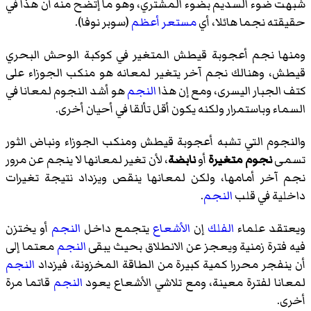
شبهت ضوء السديم بضوء المشتري، وهو ما إتضح منه أن هذا في
حقيقته نجما هائلا، أي
مستعر أعظم
(سوبر نوفا).
ومنها نجم أعجوبة قيطش المتغير في كوكبة الوحش البحري
قيطش، وهنالك نجم آخر يتغير لمعانه هو منكب الجوزاء على
كتف الجبار اليسرى، ومع إن هذا
النجم
هو أشد النجوم لمعانا في
السماء وباستمرار ولكنه يكون أقل تألقا في أحيان أخرى.
والنجوم التي تشبه أعجوبة قيطش ومنكب الجوزاء ونباض الثور
تسمى
نجوم متغيرة
أو
نابضة
، لأن تغير لمعانها لا ينجم عن مرور
نجم آخر أمامها، ولكن لمعانها ينقص ويزداد نتيجة تغيرات
داخلية في قلب
النجم
.
ويعتقد علماء
الفلك
إن
الأشعاع
يتجمع داخل
النجم
أو يختزن
فيه فترة زمنية ويعجز عن الانطلاق بحيث يبقى
النجم
معتما إلى
أن ينفجر محررا كمية كبيرة من الطاقة المخزونة، فيزداد
النجم
لمعانا لفترة معينة، ومع تلاشي الأشعاع يعود
النجم
قاتما مرة
أخرى.