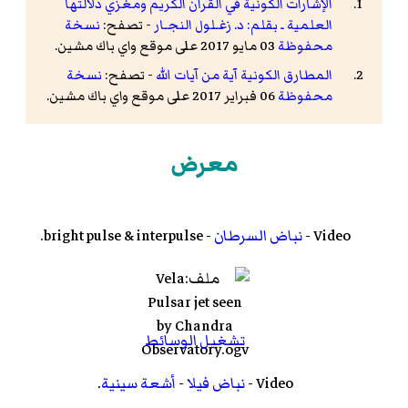
الإشارات الكونية في القرآن الكريم ومغزي دلالتها
العلمية ـ بقلم: د. زغـلول النجـار
- تصفح:
نسخة
محفوظة
03 مايو 2017 على موقع واي باك مشين.
المطارق الكونية آية من آيات الله
- تصفح:
نسخة
محفوظة
06 فبراير 2017 على موقع واي باك مشين.
معرض
Video -
نباض السرطان
- bright pulse & interpulse.
تشغيل الوسائط
Video -
نباض فيلا
-
أشعة سينية
.