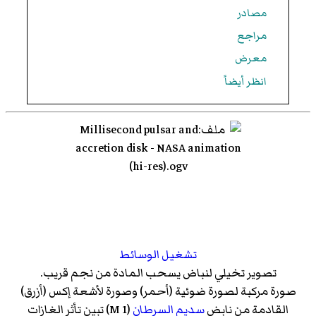
مصادر
مراجع
معرض
انظر أيضاً
تشغيل الوسائط
تصوير تخيلي لنباض يسحب المادة من نجم قريب.
صورة مركبة لصورة ضوئية (أحمر) وصورة لأشعة إكس (أزرق)
القادمة من نابض
سديم السرطان
(M 1) تبين تأثر الغازات