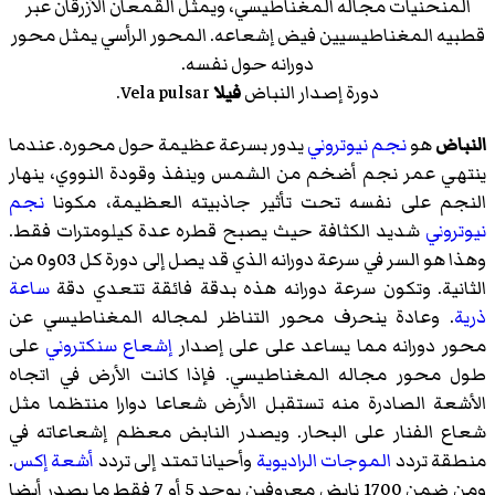
المنحنيات مجاله المغناطيسي، ويمثل القمعان الأزرقان عبر
قطبيه المغناطيسيين فيض إشعاعه. المحور الرأسي يمثل محور
دورانه حول نفسه.
دورة إصدار النباض
فيلا
Vela pulsar.
النباض
هو
نجم نيوتروني
يدور بسرعة عظيمة حول محوره. عندما
ينتهي عمر نجم أضخم من الشمس وينفذ وقودة النووي، ينهار
النجم على نفسه تحت تأثير جاذبيته العظيمة، مكونا
نجم
نيوتروني
شديد الكثافة حيث يصبح قطره عدة كيلومترات فقط.
وهذا هو السر في سرعة دورانه الذي قد يصل إلى دورة كل 03و0 من
الثانية. وتكون سرعة دورانه هذه بدقة فائقة تتعدي دقة
ساعة
ذرية
. وعادة ينحرف محور التناظر لمجاله المغناطيسي عن
محور دورانه مما يساعد على على إصدار
إشعاع سنكتروني
على
طول محور مجاله المغناطيسي. فإذا كانت الأرض في اتجاه
الأشعة الصادرة منه تستقبل الأرض شعاعا دوارا منتظما مثل
شعاع الفنار على البحار. ويصدر النابض معظم إشعاعاته في
منطقة تردد
الموجات الراديوية
وأحيانا تمتد إلى تردد
أشعة إكس
.
ومن ضمن 1700 نايض معروفين يوجد 5 أو 7 فقط ما يصدر أيضا