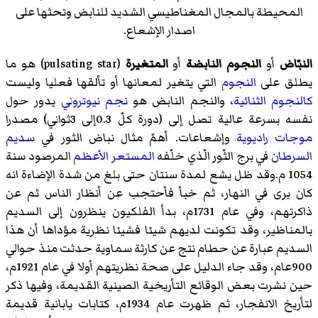
المحيطة بالمجال المغناطيسي الشديد للنابض وتحثها على
اصدار الإشعاع.
النبّاض
أو
النجوم النابضة
أو
المتغيرة
(
pulsating star
)‏ هو ما
يطلق على
النجوم
التي يتغير لمعانها أو تألقها فعليا وليست
كالنجوم الثنائية
، والنجم النابض هو
نجم نيوتروني
يدور حول
نفسه بسرعة عالية تصل إلى (دورة كلّ 0.3إلى 3ثواني) مصدرا
موجات راديوية
وإشعاعات. أهمّ مثال
نباض الثور
في
سديم
السرطان
في برج الثّور الّذي خلّفه
المستعر الأعظم
المرصود سنة
1054 م.وقد ظل يشع لمدة سنتان حتى بلغ من شدة الإضاءة انه
كان يرى في النهار، ثم خبأ فأحتجب عن أنظار الناس ثم عن
ذاكرتهم، وفي عام 1731م، بدأ الفلكيون ينظرون إلى السديم
بالمناظير، وقد تكونت لديهم شيئا فشيئا نظرية مؤداها أن هذا
السديم عبارة عن حطام نتج عن كارثة سماوية حدثت منذ حوالي
900عام، وقد جاء الدليل على صحة نظريتهم أولا في عام 1921م،
حين نشرت بعض الوقائع التأريخية الصينية القديمة، وفيها ذكر
لتأريخ الانفجار، ثم ظهرت عام 1934م، كتابات يابانية قديمة