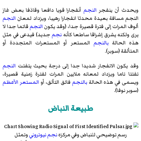
ويحدث أن ينفجر
النجم
أنفجارا قويا دافعا وقاذفا بعض غاز
النجم مسافة بعيدة محدثا انفجارا رهيبا، ويزداد لمعان
النجم
ألوف المرات إلى فترة قصيرة جدا، (وقد يكون
النجم
قاتما جدا لا
يرى ولكنه يشرق إشراقا ساطعا كأنه
نجم
جديد) فيدعى في مثل
هذه الحالة
بالنجم
المستعر أو المستعرات المتجددة أو
المتألقة (سوبر).
وقد يكون الانفجار شديدا جدا إلى درجة بحيث يتفتت
النجم
تفتتا تاما ويزداد لمعانه ملايين المرات لفترة زمنية قصيرة،
ويسمى في هذه الحالة
بالنجم
فائق التألق، أو
المستعر الأعظم
(سوبر نوفا).
طبيعة النباض
رسم توضيحي للنباض وفي مركزه
نجم نيوتروني
وتمثل