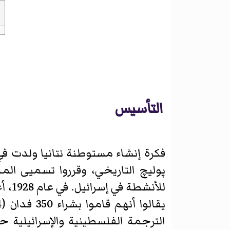
ا
التأسيس
فكرة إنشاء مستوطنة نتانيا ولدت 
پوليچ التاريخي، وقرروا تسميى ال
للأن
يقالوا أنهم قاموا بشراء 350 فدان (1.4 كم مربع) من أراضي
الترجمة الفلسطينية والإسرائيلية 