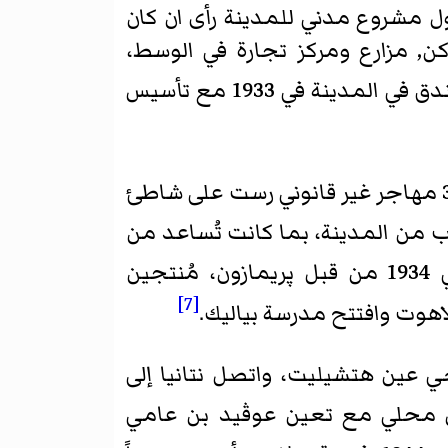
ل
مشروع مدني
للمدينة رأى ان كان
, مزارع ومركز تجارة في الوسط،
لقد شهدت المدينة أفتتاح فندق تل أبيب، أول فندق في المدينة في 1933 مع تأسيس
, كما كانت في ذلك الحين، استمرت بالنمو في 1934, عندما سفينة الناقلة ل360 مهاجر غير قانوني رست على شاطئ
ة ترسى بالقرب من المدينة، بما كانت تُساعد من
حين كانت تزدهر المدينة بالزراعة، شهدت افتتح أول مصنع في 1934 من قبل پريمازون، مُنتجين
[7]
هوت وافتتح مدرسة بياليك.
، تأسيس حي عين هتشيليت، واتصل نتانيا إلى
س محلي مع تعين
عوڤيد بن عامي