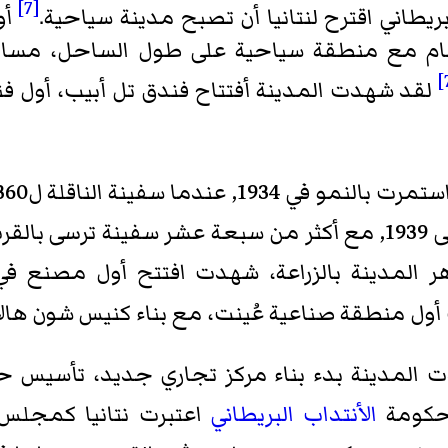
[7]
أو
ام مع منطقة سياحية على طول الساحل، مساكن
هذه العمليات استمرت حتى 1939, مع أكثر من سبعة عشر سفين
أول منطقة صناعية عُينت، مع بناء كنيس شون هالا
المستوطن، في 1937 شهدت المدينة بدء بناء مركز تجاري جديد
الأنتداب البريطاني
اعتبرت نتانيا كمجل