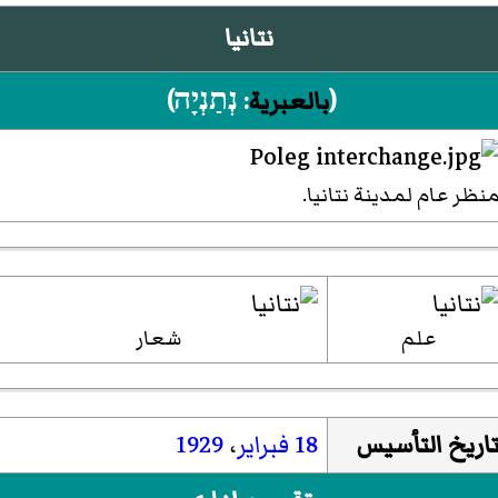
نتانيا
(
بالعبرية
:
נְתַנְיָה
)‏
نظر عام لمدينة نتانيا.
علم
شعار
اريخ التأسيس
18 فبراير
،
1929