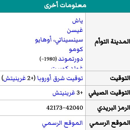
معلومات أخرى
ياش
غيسن
سينسيناتي، أوهايو
لمدينة التوأم
كومو
دورتموند
(1980–)
غولد كوست
نيس
لتوقيت
توقيت شرق أوروبا
(+2
غرينيتش
)
نوفي ساكز
لتوقيت الصيفي
+3
غرينيتش
سارسيل
ستافانغر
لرمز البريدي
42040–42173
صني آيلز بيتش، فلوريدا
لموقع الرسمي
الموقع الرسمي
قصرش