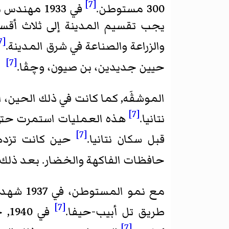
[7]
300 مستوطن.
في 1933 مهندس بريطاني اقترح لنتانيا أن تصبح مدينة سياحية.
يجب تقسيم المدينة إلى ثلاث أقس
[7]
والزراعة والصناعة في شرق المدينة.
[7]
حيين جديدين، بن صيون، وچڤا.
الموشڤَه
[7]
نتانيا.
[7]
قبل سكان نتانيا.
حافظات الفاكهة والخضار. بعد ذلك 
مع نمو 
[7]
طريق تل أبيب-حيفا.
في 1940, حكومة
[7]