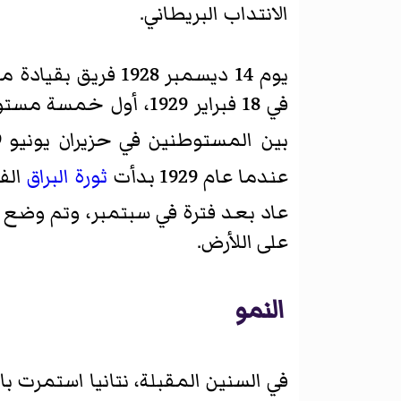
الانتداب البريطاني.
يوم 14 ديسمبر 1928 فريق بقيادة موشي شاكيد بدأ الحفر للمياه في الموقع، وجدينها في فبراير، 1929.
في 18 فبراير 1929، أ
بين المستوطنين في حزيران يونيو 1929، عندما الرؤية للمستوطن ببطء أصبح حقيقة واقعة.
عندما عام 1929 بدأت
ثورة البراق
الف
عاد بعد فترة في سبتمبر، وتم وضع 
على اللأرض.
النمو