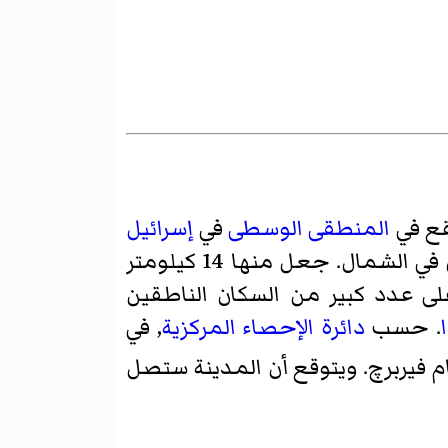
قع في
المنطقى الوسطى
في
إسرائيل
. تقع بين سيل پوليچ ومعهد وينچيت في الجنوب وسيل افيخيل في الشمال. جعل منها 14 كيلومتر
. حسب
دائرة الإحصاء المركزية
, في
م فيربرچ
. ويتوقع أن المدينة ستصل