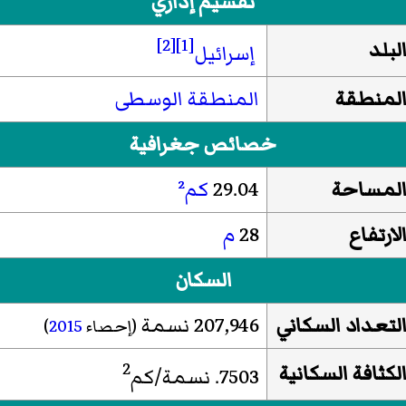
تقسيم إداري
[2]
[1]
لبلد
إسرائيل
لمنطقة
المنطقة الوسطى
خصائص جغرافية
لمساحة
29.04
كم²
لارتفاع
28
م
السكان
لتعداد السكاني
207,946 نسمة
(إحصاء
2015
)
2
لكثافة السكانية
7503. نسمة/كم