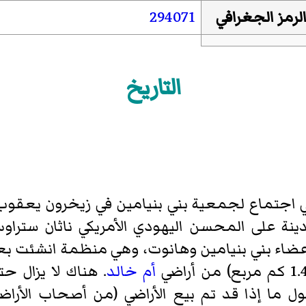
بورنموث
لرمز الجغرافي
294071
أديس أبابا
[4]
باطوم
(2018–)
التاريخ
في اجتماع لجمعية
بني بنيامين
في
زيخرون يعقوب
مدينة على المحسن
اليهودي الأمريكي
ناثان ستراو
شطة في إسرائيل. في عام 1928، أعضاء بني بنيامين وهانوت، وهي من
أم خالد
. هناك لا يزال ح
حول ما إذا قد تم بيع الأراضي (من أصحاب الأرا