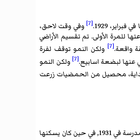
[7]
وفي وقت لاحق،
زراعتها للمرة الأولى. تم تقسيم الأراضي
[7]
ولكن النمو توقف لفرة
[7]
 عنها لبضعة اسابيع.
ولكن النمو
داية، محصيل من الحمضيات زرعت
في السنين المقبلة، نتانيا استمرت بالنمو مع افتتح أول حضانة ومتجر في 1930, وأول مدرسة في 1931, في حين كان يسكنها