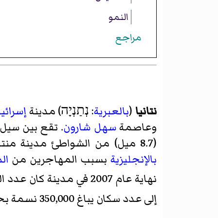
النمو
مراجع
نتانيا
(
بالعبرية
: נְתַנְיָה) مدينة
إسرائيل
وعاصمة
سهل شارون
(8.7 ميل) من الشواطئ مدينة منتجع سياحي شهيرة جدا. اليوم المدينة تحتوي على عدد كبير من السكان الناطقين
بالإنجليزية
بسبب المهاجرين من
ال
نهاية عام 2007 في مدينة كان عدد السكان البالغ حوالي 176500.
إلى عدد سكان يباغ 350,000 نسمة بحلول عام 2020.