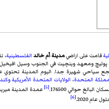
ية
قامت على اراضي
مدينة أم خالد
الفلسطينية
، ت
مملكة المتحدة
،
الولايات المتحدة الأمريكية
وكندا
[5]
عمدة المدينة
ميريا
[6]