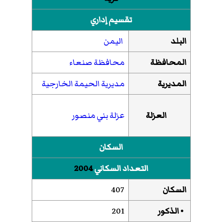
تقسيم إداري
البلد
اليمن
المحافظة
محافظة صنعاء
المديرية
مديرية الحيمة الخارجية
العزلة
عزلة بني منصور
السكان
التعداد السكاني
2004
السكان
407
• الذكور
201