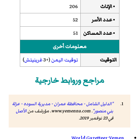
• الإناث
206
• عدد الأسر
52
• عدد المساكن
51
معلومات أخرى
التوقيت
توقيت اليمن
(+3
غرينيتش
)
مراجع وروابط خارجية
"الدليل الشامل - محافظة عمران - مديرية السوده - عزلة
بني منصور"
.
www.yemenna.com
. مؤرشف من
الأصل
في 23 نوفمبر 2019
.
World Gazetteer:Yemen