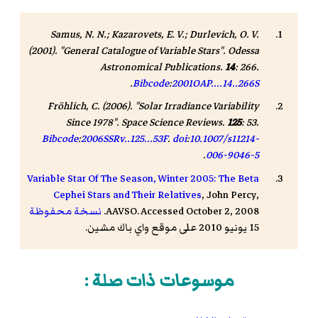
Samus, N. N.; Kazarovets, E. V.; Durlevich, O. V.
(2001). "General Catalogue of Variable Stars".
Odessa
Astronomical Publications
.
14
: 266.
.
Bibcode
:
2001OAP....14..266S
Fröhlich, C. (2006). "Solar Irradiance Variability
Since 1978".
Space Science Reviews
.
125
: 53.
Bibcode
:
2006SSRv..125...53F
.
doi
:
10.1007/s11214-
.
006-9046-5
Variable Star Of The Season, Winter 2005: The Beta
Cephei Stars and Their Relatives
, John Percy,
. Accessed October 2, 2008.
AAVSO
نسخة محفوظة
15 يونيو 2010 على موقع واي باك مشين.
موسوعات ذات صلة :