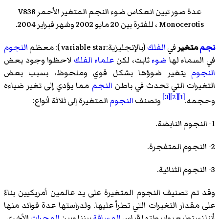
عدة صور تبين انعكاس ضوء النجم المتغير الأحمر V838
Monocerotis ، للفترة بين 20 مايو 2002 وشهر فبراير 2004.
نجم
متغير
في
الفلك
(بالإنجليزية:variable star ): معظم
النجوم
في السماء لها
ضوء
ثابت، لكن
علماء
الفلك
لاحظوا وجود بعض
النجوم
يتغير ضوؤها بشكل قوي وملحوظ، بسبب بعض
التغيرات التي تحدث في باطن
النجم
مما يؤدي إلى تغير ضياءه
[3]
[2]
[1]
وحجمه.
وتصنف
النجوم
المتغيرة إلى ثلاثة أنواع:
1- النجوم النابضة.
2- النجوم المتفجرة.
3- النجوم الثنائية.
وقد تم تصنيف النجوم المتغيرة على يد عالمين أمريكيين بناءً
على مقدار التغيرات التي تطرأ عليها. ولدراستها عدة فوائد منها
أننا نستطيع بواسطتها قياس
المسافة
بيننا وبين
المجرات
الأخرى.