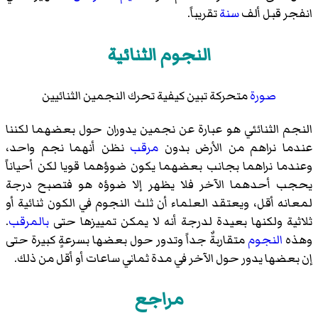
انفجر قبل ألف
سنة
تقريباً.
النجوم الثنائية
صورة
متحركة تبين كيفية تحرك النجمين الثنائيين
النجم الثنائئي هو عبارة عن نجمين يدوران حول بعضهما لكننا
عندما نراهم من الأرض بدون
مرقب
نظن أنهما نجم واحد،
وعندما نراهما بجانب بعضهما يكون ضوؤهما قويا لكن أحياناً
يحجب أحدهما الآخر فلا يظهر إلا ضوؤه هو فتصبح درجة
لمعانه أقل، ويعتقد العلماء أن ثلث النجوم في الكون ثنائية أو
ثلاثية ولكنها بعيدة لدرجة أنه لا يمكن تمييزها حتى
بالمرقب
.
وهذه
النجوم
متقاربةٌ جداً وتدور حول بعضها بسرعةٍ كبيرة حتى
إن بعضها يدور حول الآخر في مدة ثماني ساعات أو أقل من ذلك.
مراجع