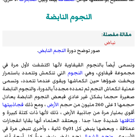
النجوم النابضة
مقالة مفصلة
:
نباض
صور توضح دورة
النجم النابض
.
وتسمى أيضاً بالنجوم القيفاوية لأنها اكتشفت لأول مرة في
مجموعة قيفاوي، وهي
النجوم
التي تنكمش وتتمدد باستمرار
ويخفت ضوؤها حين انكماشها ويقوى عندما تتمدد، وتسمى
عملية انكماش النجم ثم تمدده مجدداً بالدورة، والنجوم النابضة
صغيرة حجما بشكل غير عادي فبعض النجوم النابضة يعادل
حجمها 1 على 260 مليون من حجم
الأرض
، ومع ذلك
فجاذبيتها
أقوى بمليار مرة من جاذبية الأرض ، ذلك لأنها ذات كتلة كبيرة و
كثافتها
شديدة جدا جدا . ويعتقد العلماء أنها بقايا انفجارات
عملاقة ، وبعضها ينبض كل 01و0 ثانية ، وأخرى تنبض مرة في
الأسبوع .
ونجم الشمال
نجم نابض ينبض مرةً كل أربعة أيام.