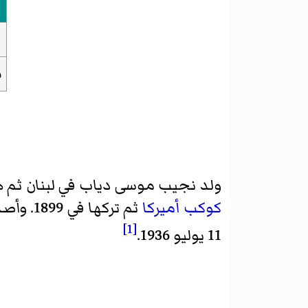
ا
س
ولد نجيب موسى دياب في لبنان ثم ها
كوكب أميركا
ثم تركها في 1899. وأصدر بعد ذلك جريدة "مرآة الغرب" باللغة العربية إلى حين وفاته في
[1]
11 يوليو 1936.