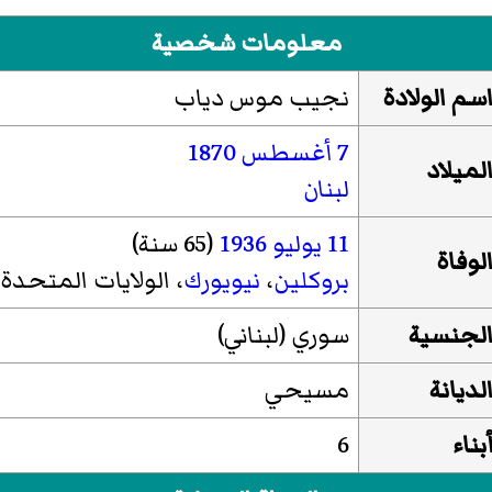
معلومات شخصية
سم الولادة
نجيب موس دياب
7 أغسطس
1870
لميلاد
لبنان
11 يوليو
1936
(65 سنة)
لوفاة
بروكلين
،
نيويورك
، الولايات المتحدة
لجنسية
سوري (لبناني)
لديانة
مسيحي
بناء
6