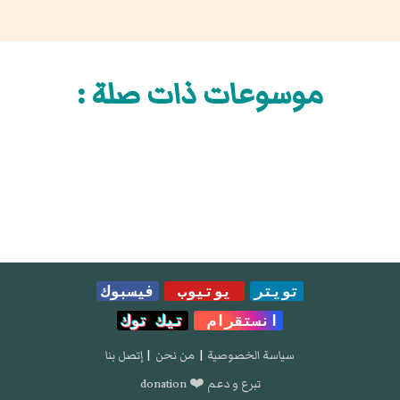
موسوعات ذات صلة :
تويتر
يوتيوب
فيسبوك
انستقرام
تيك توك
سياسة الخصوصية
|
من نحن
|
إتصل بنا
تبرع و دعم ❤️ donation