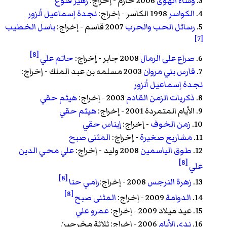
3.
وشاء الهوى
2006 حازم - إخراج:
زهير قنوع
4.
الكواسر
1998 الكاسر - إخراج:
نجدة إسماعيل أنزور
5.
رسائل الحب والحرب
2007 قاسم - إخراج:
باسل الخطيب
[7]
[8]
6.
صراع على الرمال
2008 جابر - إخراج:
حاتم علي
7.
فارس بني مروان
2003 مسلمه بن عبد الملك - إخراج:
نجدة إسماعيل أنزور
8.
ذكريات الزمن القادم
2003 - إخراج:
هيثم حقي
9.
الأيام المتمردة
2001 - إخراج:
هيثم حقي
10.
زمن الخوف
- إخراج:
إيناس حقي
11.
مشاريع صغيرة
- إخراج:
المثنى صبح
12.
طوق الياسمين
2008 وليد - إخراج:
علي محي الدين
[8]
علي
[8]
13.
زهرة النرجس
2008 - إخراج:
رامي حنا
[8]
14.
الدوامة
2009 - إخراج:
المثنى صبح
15.
عيد ميلاد
2009 - إخراج:
عمرو علي
16.
ندى الأيام
2006 - إخراج: ثلاثة مخرجين