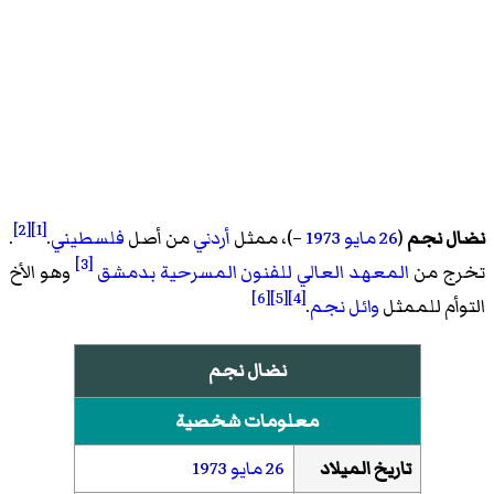
[2]
[1]
نضال نجم
(
26 مايو
1973
–)، ممثل
أردني
من أصل
فلسطيني
.
.
[3]
تخرج من
المعهد العالي للفنون المسرحية بدمشق
وهو الأخ
[6]
[5]
[4]
التوأم للممثل
وائل نجم
.
نضال نجم
معلومات شخصية
تاريخ الميلاد
26 مايو
1973