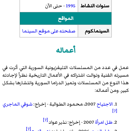
سنوات النشاط
1995
- حتى الآن
المواقع
السينما.كوم
صفحته على موقع السينما
أعماله
عمل في عدد من المسلسلات التليفزيونية السورية التي أثرت في
مسيرته الفنية وتوالت اشتراكه في الأعمال التاريخية نظراً لإجادته
هذا النوع من المسلسلات وتميز الدراما السورية وانتشارها بشكل
كبير. ومن أعماله:
1.
الاجتياح
2007، محمود الطوالبة - إخراج:
شوقي الماجري
[7]
[7]
2.
ظل امرأة
2007 - إخراج:
نذير عواد
[7]