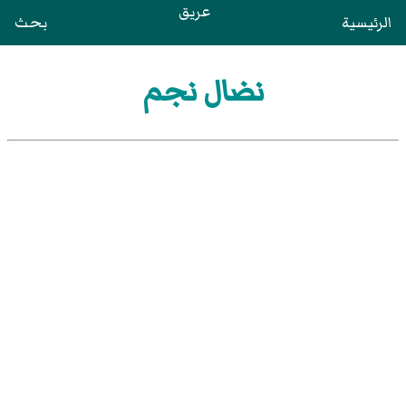
عريق
الرئيسية
بحث
نضال نجم