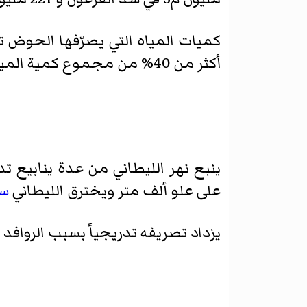
أكثر من 40% من مجموع كمية المياه الجارية في الأنهر الداخلية.
ينبع نهر الليطاني من عدة ينابيع 
على علو ألف متر ويخترق الليطاني
سه
يزداد تصريفه تدريجياً بسبب الروافد ا