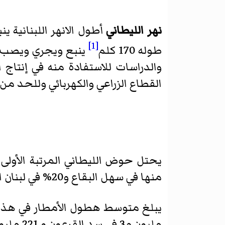
نهر الليطاني
أطول الانهر اللبنانية 
[1]
طوله 170 كلم
ينبع ويجري ويصب
والدراسات للاستفادة منه في إنتاج 
القطاع الزراعي والكهربائي وللحد من 
يحتل حوض الليطاني المرتبة الأولى من حيث المساحة (2175 كي
منها في سهل البقاع و20% في لبنان الجنوبي.
مليون م3 في سد القرعون و 221 مليون م3 في باقي السدود.