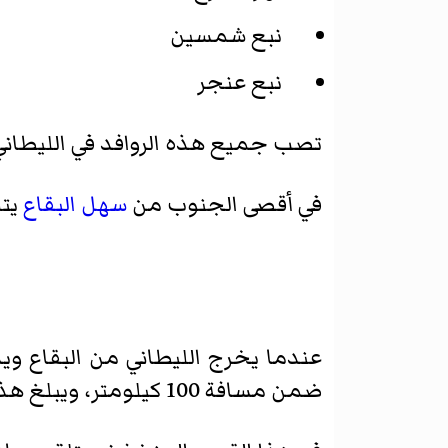
نبع شمسين
نبع عنجر
تصب جميع هذه الروافد في الليطان
في أقصى الجنوب من
سهل البقاع
يتل
ضمن مسافة 100 كيلومتر، ويبلغ هذا الانحدار أشده، على علو خمسماية متر، ضمن مسافة لا تزيد عن أربعين كيلومتر.