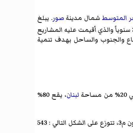
ر المتوسط
شمال مدينة
صور
. يبلغ
. وتبلغ قدرته المائية تقريباً 750 مليون م3 سنوياً والذي أقيمت عليه المشاريع
لبقاع والجنوب والساحل بهدف تنمية
لبنان
، يقع 80%
يبلغ متوسط هطول الأمطار في هذا الحوض 700 مليمتر في السنة أي حوالي 764 مليون م3، تتوزع على الشكل التالي : 543