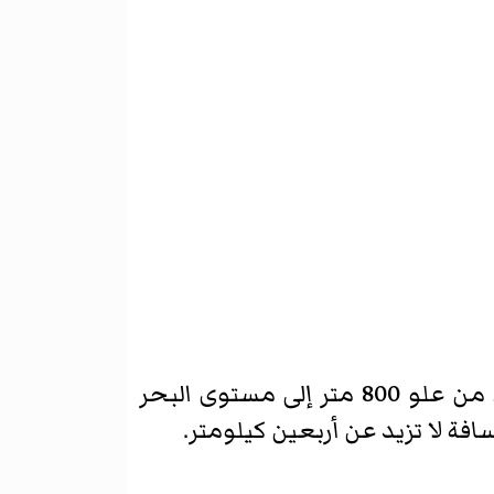
عندما يخرج الليطاني من البقاع ويدخل في القسم المنخفض من مجراه، فانه يهبط من علو 800 متر إلى مستوى البحر