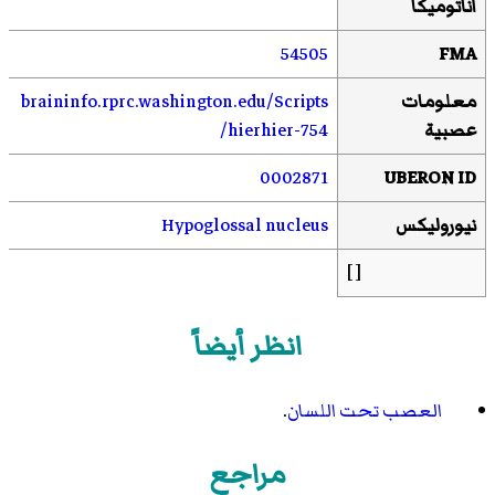
أناتوميكا
54505
FMA
معلومات
/Scripts
.edu
.washington
.rprc
braininfo
عصبية
/hierhier-754
0002871
UBERON ID
نيوروليكس
Hypoglossal nucleus
[ ]
انظر أيضاً
العصب تحت اللسان
.
مراجع