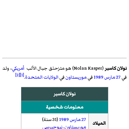
نولان كاسبر
(
Nolan Kasper
)‏ هو
متزحلق جبال الألب
أمريكي
، ولد
[2]
[1]
في
27 مارس
1989
في
موريستاون
في
الولايات المتحدة
.
نولان كاسبر
معلومات شخصية
27 مارس
1989
(31 سنة)
الميلاد
موريستاون، نيوجيرسي