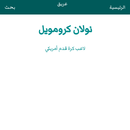
عريق
الرئيسية
بحث
نولان كرومويل
لاعب كرة قدم أمريكي