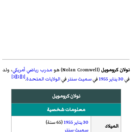
نولان كرومويل
(
Nolan Cromwell
)‏ هو
مدرب رياضي
أمريكي
، ولد
[3]
[2]
[1]
في
30 يناير
1955
في
سميث سنتر
في
الولايات المتحدة
.
نولان كرومويل
معلومات شخصية
30 يناير
1955
(65 سنة)
الميلاد
سميث سنتر