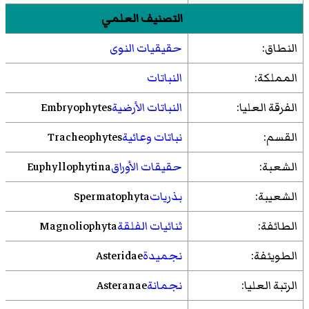
التصنيف العلمي
النطاق:
حقيقيات النوى
المملكة:
النباتات
الفرقة العليا:
النباتات الأرضية
Embryophytes
القسم:
نباتات وعائية
Tracheophytes
الشعبة:
حقيقات الأوراق
Euphyllophytina
الشعيبة:
بذريات
Spermatophyta
الطائفة:
ثنائيات الفلقة
Magnoliophyta
الطويئفة:
نجميدة
Asteridae
الرتبة العليا:
نجمانة
Asteranae