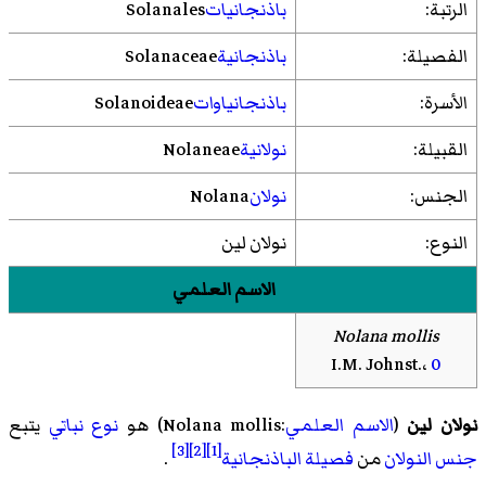
الرتبة:
باذنجانيات
Solanales
الفصيلة:
باذنجانية
Solanaceae
الأسرة:
باذنجانياوات
Solanoideae
القبيلة:
نولانية
Nolaneae
الجنس:
نولان
Nolana
النوع:
نولان لين
الاسم العلمي
Nolana mollis
I.M. Johnst.،
0
نولان لين
(
الاسم العلمي
:Nolana mollis) هو
نوع
نباتي
يتبع
[3]
[2]
[1]
جنس
النولان
من
فصيلة
الباذنجانية
.