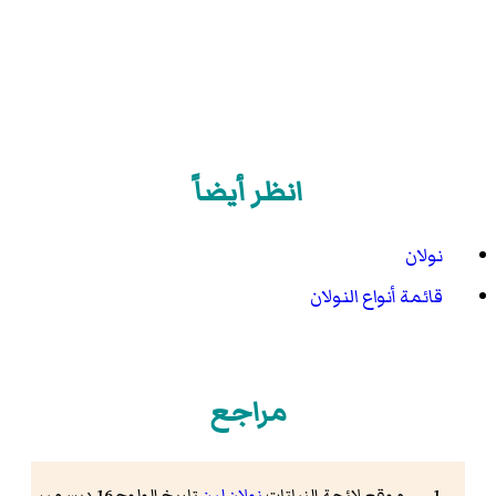
انظر أيضاً
نولان
قائمة أنواع النولان
مراجع
موقع لائحة النباتات
نولان لين
تاريخ الولوج 16 ديسمبر