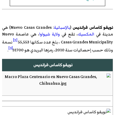
نويفو كاساس غرانديس
(
بالإسبانية
:
Nuevo Casas Grandes
)‏ هي
مدينة في
المكسيك
، تقع في
ولاية شيواوا
، هي عاصمة Nuevo
[2]
Casas Grandes Municipality ، بلغ عدد سكانها 55,553
نسمة
[3]
وذلك حسب إحصائيات سنة 2010، رمزها البريدي هو 31700
.
نويفو كاساس غرانديس