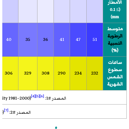
الأمطار
(≥ 0.1
mm)
متوسط
الرطوبة
40
35
36
41
47
51
النسبية
(%)
ساعات
سطوع
306
329
308
290
234
232
الشمس
الشهرية
[4]
[5]
[6]
المصدر #1: Servicio Meteorológico Nacional (humidity 1981–2000)
[7]
المصدر #2: Ogimet (sun 1981–2010)