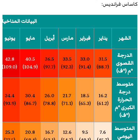
كاساس غرانديس:
البيانات المناخية
الشهر
يناير
فبراير
مارس
أبريل
مايو
يونيو
الدرجة
42.8
40.5
36.5
33.5
33.0
31.5
القصوى
(109.0)
(104.9)
(97.7)
(92.3)
(91.4)
(88.7)
°م (°ف)
متوسط
درجة
34.4
30.4
26.0
21.7
18.5
16.2
الحرارة
(93.9)
(86.7)
(78.8)
(71.1)
(65.3)
(61.2)
الكبرى °م
(°ف)
المتوسط
25.3
20.8
16.7
12.6
9.5
7.6
اليومي
(77.5)
(69.4)
(62.1)
(54.7)
(49.1)
(45.7)