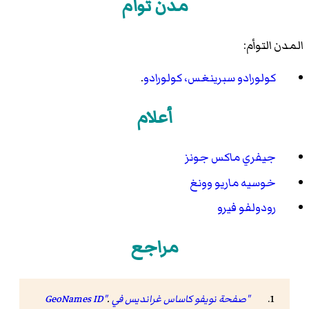
مدن توأم
المدن التوأم:
كولورادو سبرينغس، كولورادو
.
أعلام
جيفري ماكس جونز
خوسيه ماريو وونغ
رودولفو فيرو
مراجع
"صفحة نويفو كاساس غرانديس في GeoNames ID"
.