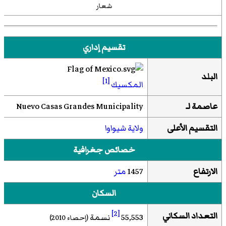
شعار
تقسيم إداري
البلد
[1]
المكسيك
عاصمة لـ
Nuevo Casas Grandes Municipality
التقسيم الأعلى
ولاية شيواوا
خصائص جغرافية
الارتفاع
1457
متر
السكان
[2]
التعداد السكاني
55,553
نسمة
(إحصاء 2010)