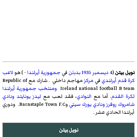
نويل بيتن
(
4 ديسمبر
1935
بدبلن
في
جمهورية أيرلندا
- ) هو
لاعب
كرة قدم
أيرلندي
في
مركز
مهاجم داخلي
. شارك مع Republic of
Ireland national football B team
ومنتخب جمهورية أيرلندا
لكرة القدم
. أما مع
النوادي
، فقد لعب مع
ليدز يونايتد
ونادي
شامروك روفرز
ونادي يورك سيتي
وBarnstaple Town F.C.
ودوري
أيرلندا الحادي عشر
.
نويل بيتن