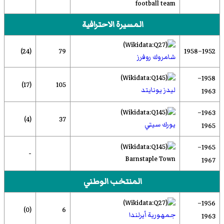
football team
المسيرة الاحترافية
(24)
79
1952–1958
شامروك روفرز
1958–
(17)
105
ليدز يونايتد
1963
1963–
(4)
37
يورك سيتي
1965
1965–
-
Barnstaple Town
1967
المنتخب الوطني
1956–
(0)
6
جمهورية أيرلندا
1963