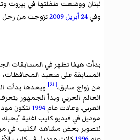
لبنان ووضعت طفلتها في بيروت وتم
وفي
24 أبريل
2009
تزوجت من رجل ا
بدأت هيفا تظهر في المسابقات الج
المسابقة على صعيد المحافظات، فا
[21]
من زواج سابق،
وبعدها بدأت ا
العالم العربي وبدأ الجمهور يتعرف
العربي. وعادت عام
1994
لتكون مودي
موديل في فيديو كليب اغنية "بحبك ح
لتصوير بعض مشاهد الكليب في مراك
عام
1996
كانت موديل في كليب الأغن