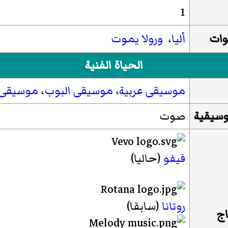
1
وات
أليا
،
ورولا يموت
الحياة الفنية
موسيقى عربية
،
موسيقى البوب
،
موسيقى 
موسيقية
صوت
فيفو
(حاليا)
روتانا
(سابقا)
اج