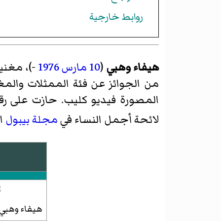
روابط خارجية
هيفاء وهبي
(
10 مارس
1976
-)، مغني
من الجوائز عن فئة الممثلات والمغ
المصورة فيديو كليب. حازت على رقم 49 من قائمة أكثر 99 «النساء المرغوبات» حسب
لائحة أجمل النساء في
مجلة بيبول
ال
هيفاء وهبي (2016