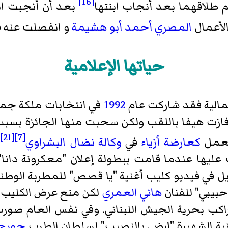
[16]
 طلاقهما بعد أنجاب ابنتها
بعد أن أنجبت ابن
لأعمال
المصري
أحمد أبو هشيمة
و انفصلت عنه 
حياتها الإعلامية
مالية فقد شاركت عام
1992
في انتخابات ملكة جما
زت هيفا باللقب ولكن سحبت منها الجائزة بسبب
[21]
[7]
لعمل
كعارضة أزياء
في
وكالة نضال البشراوي
و
 عليها عندما قامت ببطولة إعلان "معكرونة دانا"
ل في فيديو كليب أغنية "يا قصص" للمطربة الوطن
بيبي" للفنان
هاني العمري
لكن منع عرض الكليب من
ب بحرية الجيش اللبناني. وفي نفس العام صورت
ية الشهيرة "إرضى بالنصيب" لسلطان الطرب
جورج