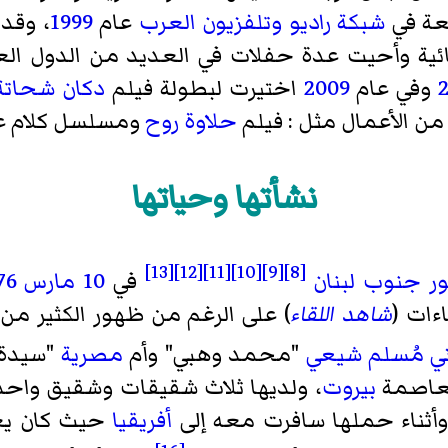
يعة في
شبكة راديو وتلفزيون العرب
عام
1999
، وقدم
ئية وأحيت عدة حفلات في العديد من الدول ال
وفي عام
2009
اختيرت لبطولة فيلم
دكان شحاتة
من الأعمال مثل : فيلم
حلاوة روح
ومسلسل كلام عل
نشأتها وحياتها
[13]
[12]
[11]
[10]
[9]
[8]
ر
جنوب لبنان
في
10 مارس
76
ءات (
شاهد اللقاء
) على الرغم من ظهور الكثير من 
ني
مُسلم شيعي
"محمد وهبي" وأم
مصرية
"سيدة ع
لعاصمة
بيروت
، ولديها ثلاث شقيقات وشقيق واحد
وأثناء حملها سافرت معه إلى
أفريقيا
حيث كان يعم