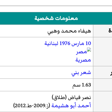
معلومات شخصية
ة
هيفاء محمد وهبي
10 مارس
1976
لبنانية
مصرية
شعر بني
1.63 سم
نصر فياض (طلاق)
أحمد أبو هشيمة
(ز.2009-ط.2012)