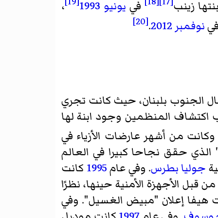
[19]
[18]
[17]
تها زينب
في
يونيو
1993
،
[20]
في
نوفمبر
2012
.
ل الجنوب بلبنان، حيث كانت تجري
 اكتشاف المنظمين وجود ابنة لها
كانت من أشهر عارضات الأزياء في
 الذي حقق نجاحا كبيرا في العالم
ية
جوليا بطرس
. وفي عام
1995
كانت
 قبل الأجهزة الأمنية حينها، نظرًا
 هيفا إعلان "مبيض الغسيل". وفي
 وسوف
. وفي عام
1997
كانت موديل