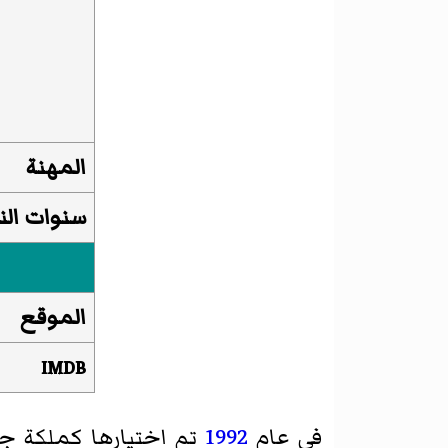
المهنة
سنوات ال
الموقع
IMDB
في عام
1992
تم اختيارها كملكة جم