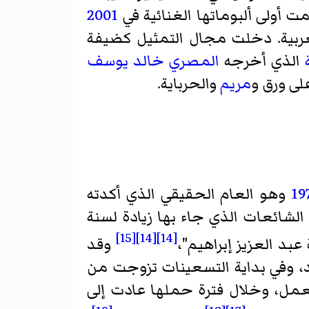
ت أولى ألبوماتها الغنائية في
2001
عربية. دخلت مجال التمثيل كضيفة
الذي أخرجه
المصري
خالد يوسف
ى ورق و
مريم
والحرباية.
19
وهو العام الحقيقي الذي أكدته
الشائعات الذي جاء بها زيادة لسنة
[15]
[14]
[14]
بد العزيز إبراهيم"،
وقد
، وفي بداية التسعينات تزوجت من
ل، وخلال فترة حملها عادت إلى