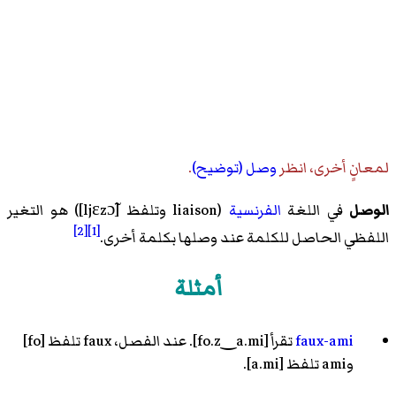
لمعانٍ أخرى، انظر
وصل (توضيح)
.
الوصل
في اللغة
الفرنسية
(liaison وتلفظ
[ljɛzɔ̃]
) هو
التغير
[2]
[1]
اللفظي
الحاصل للكلمة عند وصلها بكلمة أخرى.
أمثلة
faux-ami
تقرأ
[fo.z‿a.mi]
. عند الفصل، faux تلفظ [fo]
وami تلفظ [a.mi].