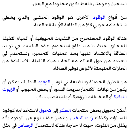
السجيل وهو مثل النفط يكون مخلوط مع الرمال.
من أنواع
الوقود
الأخرى هو الوقود الخشبي والذي يغطي
استخدامه حوالي 6% من الطاقة الأولية العالمية.
هناك الوقود المستخرج من النفايات الحيوانية أو المياه الثقيلة
للمجاري حيث بالمستطاع استخدام هذه النفايات في توليد
الطاقة بالاعتماد عليها بعد عمليات التخمير، وتستخدم في
العديد من دول العالم معالجة المياه الثقيلة للاستفادة من
الغازات المنبعثة لأغراض توفير الطاقة.
من الطرق الحديثة والنظيفة في توفير
الوقود
النظيف يمكن أن
يكون من نباتات الأشجار سريعة النمو، أو بعض الحبوب أو
الزيوت
النباتية
أو المخلفات الزراعية أو بقايا
قصب سكر
.
أمكن تحويل بعض منتجات
السكر
إلى
كحول
لاستخدامه كوقود
للسيارات وكذلك
زيت النخيل
ويتميز هذا النوع من الوقود بأنه
يقلل من التلوث، حيث لا حاجة هناك لاستعمال
الرصاص
في مثل