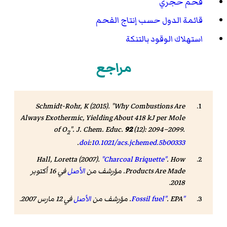
فحم حجري
قائمة الدول حسب إنتاج الفحم
استهلاك الوقود بالتنكة
مراجع
Schmidt-Rohr, K (2015). "Why Combustions Are
Always Exothermic, Yielding About 418 kJ per Mole
of O
".
J. Chem. Educ
.
92
(12): 2094–2099.
2
.
doi
:
10.1021/acs.jchemed.5b00333
Hall, Loretta (2007).
"Charcoal Briquette"
. How
Products Are Made. مؤرشف من
الأصل
في 16 أكتوبر
.
2018
"Fossil fuel"
. EPA. مؤرشف من
الأصل
في 12 مارس 2007
.