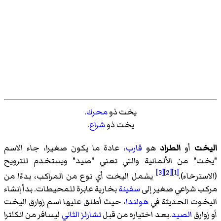
يخت ذو
محرك
.
يخت ذو
شراع
.
اليخت
أو
الطراد
هو
قارب
، عادة ما يكون صغيرا، جاء الاسم
"يخت" من الألمانية والتي تعني "صيد" ويستخدم للترويح
[3]
[2]
[1]
(الاسترخاء).
يشمل اليخت أي نوع من المراكب، بدءًا من
مركب شراعي صغير إلى
سفينة
بخارية عابرة للمحيطات. بدأ إنشاء
اليخوت الحديثة في
هولندا
، حيث أطلق عليها اسم زوارق اليخت
أو زوارق
الصيد
.بعد اختياره من قبل
تشارلز الثاني
ليسافر من انكلترا