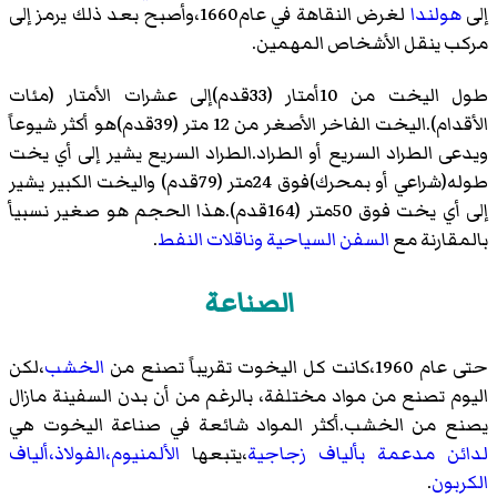
إلى
هولندا
لغرض النقاهة في عام1660،وأصبح بعد ذلك يرمز إلى
مركب ينقل الأشخاص المهمين.
طول اليخت من 10أمتار (33قدم)إلى عشرات الأمتار (مئات
الأقدام).اليخت الفاخر الأصغر من 12 متر (39قدم)هو أكثر شيوعاً
ويدعى الطراد السريع أو الطراد.الطراد السريع يشير إلى أي يخت
طوله(شراعي أو بمحرك)فوق 24متر (79قدم) واليخت الكبير يشير
إلى أي يخت فوق 50متر (164قدم).هذا الحجم هو صغير نسبيأ
بالمقارنة مع
السفن السياحية
وناقلات النفط
.
الصناعة
حتى عام 1960،كانت كل اليخوت تقريباً تصنع من
الخشب
،لكن
اليوم تصنع من مواد مختلفة، بالرغم من أن بدن السفينة مازال
يصنع من الخشب.أكثر المواد شائعة في صناعة اليخوت هي
لدائن مدعمة بألياف زجاجية
،يتبعها
الألمنيوم
،الفولاذ
،ألياف
الكربون
.