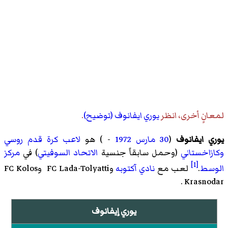
لمعانٍ أخرى، انظر
يوري ايفانوف (توضيح)
.
يوري ايفانوف
(
30 مارس
1972
- ) هو
لاعب كرة قدم
روسي
وكازاخستاني
(وحمل سابقاً جنسية
الاتحاد السوفيتي
) في
مركز
[1]
الوسط
.
لعب مع
نادي آكتوبه
وFC Lada-Tolyatti
وFC Kolos
.
Krasnodar
يوري إيفانوف