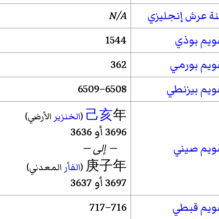
ة عرش إنجليزي
N/A
ويم بوذي
1544
ويم بورمي
362
ويم بيزنطي
6508–6509
己亥
年
(
الخنزير
الأرضي)
3696 أو 3636
ويم صيني
— إلى —
庚子年
(
الفأر
المعدني)
3697 أو 3637
ويم قبطي
716–717