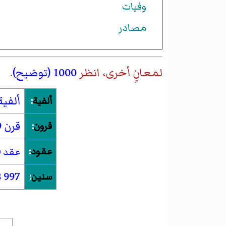
وفيات
مصادر
لمعانٍ أخرى، انظر
1000 (توضيح)
.
ألفية 
ألفية
:
قرن 9
قرون
:
عقود
:
عقد 970
8
997
سنين
: