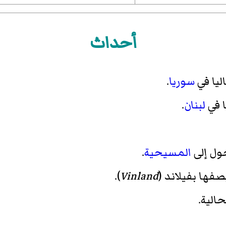
أحداث
يا في
سوريا
.
 في
لبنان
.
ول إلى
المسيحية
.
فها بفيلاند (
Vinland
).
حالية.