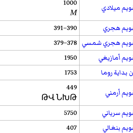
1000
ويم ميلادي
M
ويم هجري
390–391
ويم هجري شمسي
378–379
ويم أمازيغي
1950
 بداية روما
1753
449
ويم أرمني
ԹՎ ՆԽԹ
ويم سرياني
5750
ويم بنغالي
407