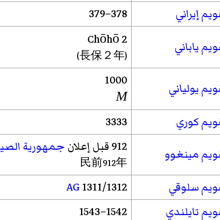
ويم إيراني
378–379
Chōhō
2
ويم ياباني
(長保２年)
1000
ويم يولياني
M
ويم كوري
3333
912 قبل إعلان
جمهورية الصي
ويم مينغوو
民前912年
ويم سلوقي
1311/1312
AG
ويم تايلندي
1542–1543