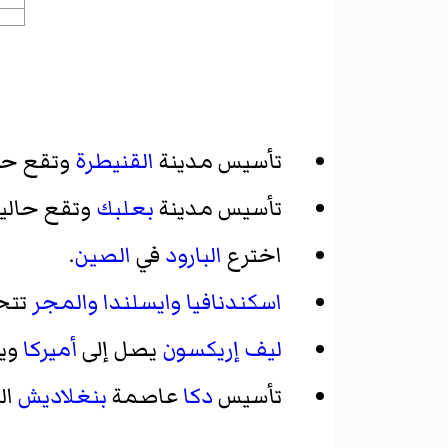
تأسيس مدينة
القنيطرة
وتقع حال
تأسيس مدينة
بعلبك
وتقع حاليا
اخترع
البارود
في
الصين
.
اسكندنافيا
وايسلندا
والمجر
تتح
ليف إريكسون
يصل إلى
أميركا
ويص
تأسيس
دكا
عاصمة
بنغلاديش
ال