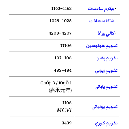
-
بيكرم سامفات
1162–1163
-
شاكا سامفات
1028–1029
-
كالي يوغا
4207–4208
تقويم هولوسين
11106
تقويم إغبو
106–107
تقويم إيراني
484–485
Chōji
3 /
Kajō
1
تقويم ياباني
(嘉承元年)
1106
تقويم يولياني
MCVI
تقويم كوري
3439