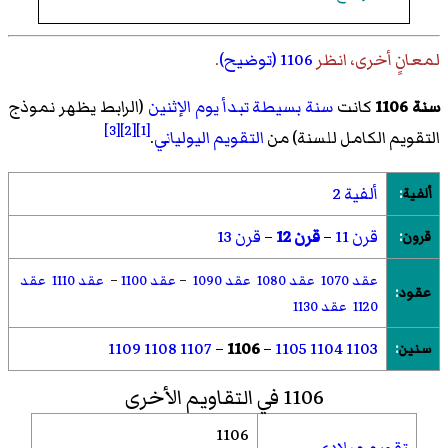
لمعانٍ أخرى، انظر
1106 (توضيح)
.
سنة 1106
كانت
سنة بسيطة تبدأ يوم الإثنين
(الرابط يظهر نموذج
[3]
[2]
[1]
التقويم الكامل للسنة) من
التقويم اليولياني
.
ألفية 2
ألفية
:
قرن 11
–
قرن 12
–
قرن 13
قرون
:
عقد 1070
عقد 1080
عقد 1090
–
عقد 1100
–
عقد 1110
عقد
عقود
:
1120
عقد 1130
1109
1108
1107
–
1106
–
1105
1104
1103
سنين
:
1106 في التقاويم الأخرى
1106
تقويم ميلادي