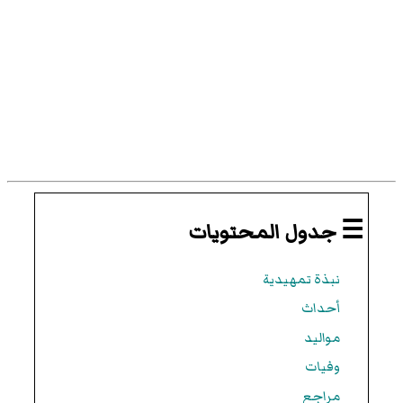
☰ جدول المحتويات
نبذة تمهيدية
أحداث
مواليد
وفيات
مراجع