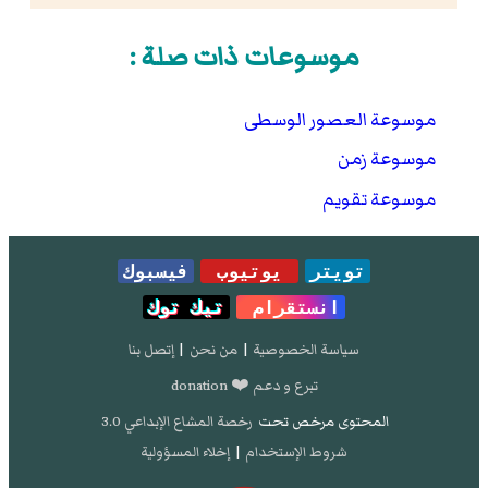
موسوعات ذات صلة :
موسوعة العصور الوسطى
موسوعة زمن
موسوعة تقويم
تويتر
يوتيوب
فيسبوك
انستقرام
تيك توك
سياسة الخصوصية
|
من نحن
|
إتصل بنا
تبرع و دعم ❤️ donation
المحتوى مرخص تحت
رخصة المشاع الإبداعي 3.0
شروط الإستخدام
|
إخلاء المسؤولية