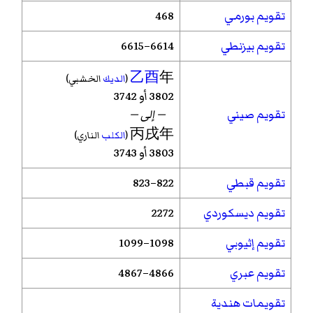
تقويم بورمي
468
تقويم بيزنطي
6614–6615
乙酉
年
(
الديك
الخشبي)
3802 أو 3742
تقويم صيني
— إلى —
丙戌年
(
الكلب
الناري)
3803 أو 3743
تقويم قبطي
822–823
تقويم ديسكوردي
2272
تقويم إثيوبي
1098–1099
تقويم عبري
4866–4867
تقويمات هندية