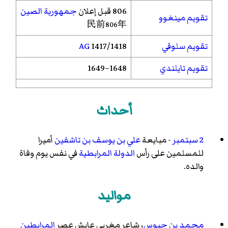
806 قبل إعلان
جمهورية الصين
تقويم مينغوو
民前806年
تقويم سلوقي
1417/1418
AG
تقويم تايلندي
1648–1649
أحداث
2 سبتمبر
- مبايعة
علي بن يوسف بن تاشفين
أميرا
للمسلمين على رأس
الدولة المرابطية
في نفس يوم وفاة
والده.
مواليد
محمد بن حبوس
، شاعر مغربي عايش عصر
المرابطين