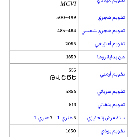
MCVI
تقويم هجري
499–500
تقويم هجري شمسي
484–485
تقويم أمازيغي
2056
من بداية روما
1859
555
تقويم أرمني
ԹՎ ՇԾԵ
تقويم سرياني
5856
تقويم بنغالي
513
سنة عرش إنجليزي
6
هنري. 1
– 7
هنري. 1
تقويم بوذي
1650