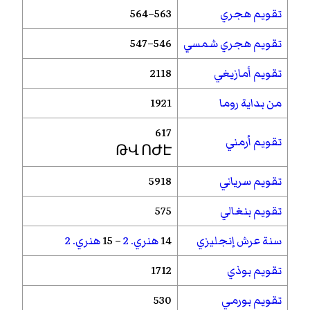
تقويم هجري
563–564
تقويم هجري شمسي
546–547
تقويم أمازيغي
2118
من بداية روما
1921
617
تقويم أرمني
ԹՎ ՈԺԷ
تقويم سرياني
5918
تقويم بنغالي
575
سنة عرش إنجليزي
14
هنري. 2
– 15
هنري. 2
تقويم بوذي
1712
تقويم بورمي
530