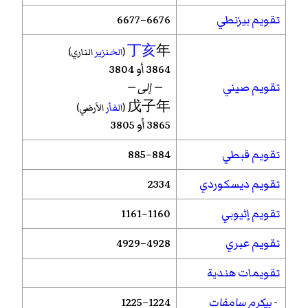
تقويم بيزنطي
6676–6677
丁亥
年
(
الخنزير
الناري)
3864 أو 3804
تقويم صيني
— إلى —
戊子年
(
الفأر
الأرضي)
3865 أو 3805
تقويم قبطي
884–885
تقويم ديسكوردي
2334
تقويم إثيوبي
1160–1161
تقويم عبري
4928–4929
تقويمات هندية
-
بيكرم سامفات
1224–1225