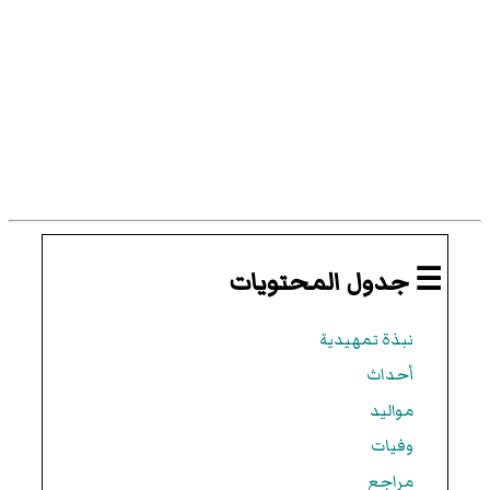
☰ جدول المحتويات
نبذة تمهيدية
أحداث
مواليد
وفيات
مراجع