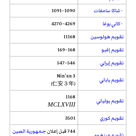
-
شاكا سامفات
1090–1091
-
كالي يوغا
4269–4270
تقويم هولوسين
11168
تقويم إغبو
168–169
تقويم إيراني
546–547
Nin'an
3
تقويم ياباني
(仁安３年)
1168
تقويم يولياني
MCLXVIII
تقويم كوري
3501
744 قبل إعلان
جمهورية الصين
تقويم مينغوو