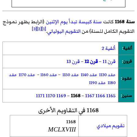
سنة 1168
كانت
سنة كبيسة تبدأ يوم الإثنين
(الرابط يظهر نموذج
[3]
[2]
[1]
التقويم الكامل للسنة) من
التقويم اليولياني
.
ألفية 2
ألفية
:
قرن 11
–
قرن 12
–
قرن 13
قرون
:
عقد 1130
عقد 1140
عقد 1150
–
عقد 1160
–
عقد 1170
عقد
عقود
:
1180
عقد 1190
1171
1170
1169
–
1168
–
1167
1166
1165
سنين
:
1168 في التقاويم الأخرى
1168
تقويم ميلادي
MCLXVIII