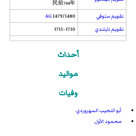
民前744年
تقويم سلوقي
1479/1480
AG
تقويم تايلندي
1710–1711
أحداث
مواليد
وفيات
أبو النجيب السهروردي
.
محمود الأول
.