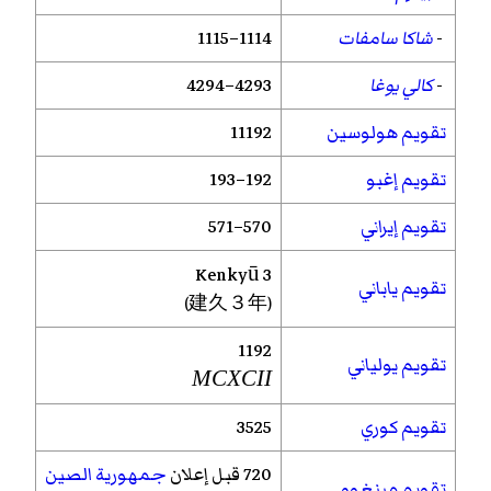
-
شاكا سامفات
1114–1115
-
كالي يوغا
4293–4294
تقويم هولوسين
11192
تقويم إغبو
192–193
تقويم إيراني
570–571
Kenkyū
3
تقويم ياباني
(建久３年)
1192
تقويم يولياني
MCXCII
تقويم كوري
3525
720 قبل إعلان
جمهورية الصين
تقويم مينغوو