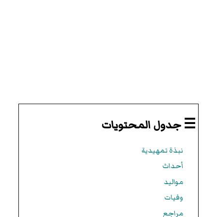
☰ جدول المحتويات
نبذة تمهيدية
أحداث
مواليد
وفيات
مراجع