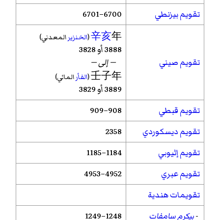
تقويم بيزنطي
6700–6701
辛亥
年
(
الخنزير
المعدني)
3888 أو 3828
تقويم صيني
— إلى —
壬子年
(
الفأر
المائي)
3889 أو 3829
تقويم قبطي
908–909
تقويم ديسكوردي
2358
تقويم إثيوبي
1184–1185
تقويم عبري
4952–4953
تقويمات هندية
-
بيكرم سامفات
1248–1249