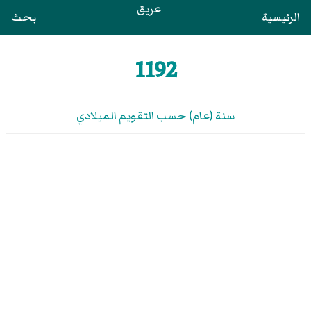
عريق
الرئيسية
بحث
1192
سنة (عام) حسب التقويم الميلادي