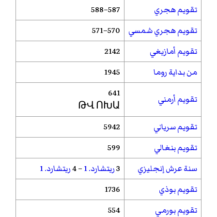
تقويم هجري
587–588
تقويم هجري شمسي
570–571
تقويم أمازيغي
2142
من بداية روما
1945
641
تقويم أرمني
ԹՎ ՈԽԱ
تقويم سرياني
5942
تقويم بنغالي
599
سنة عرش إنجليزي
3
ريتشارد. 1
– 4
ريتشارد. 1
تقويم بوذي
1736
تقويم بورمي
554