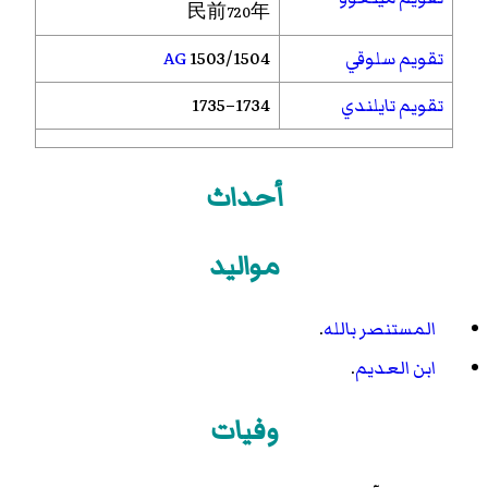
民前720年
تقويم سلوقي
1503/1504
AG
تقويم تايلندي
1734–1735
أحداث
مواليد
المستنصر بالله
.
ابن العديم
.
وفيات