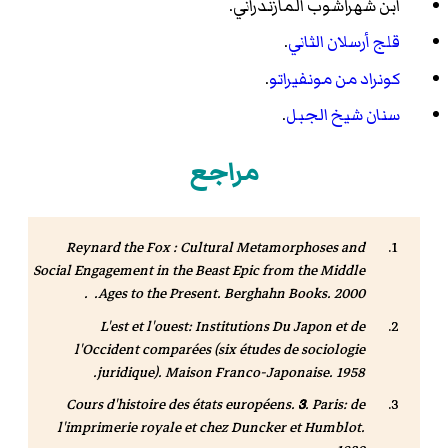
ابن شهرآشوب المازندراني
.
قلج أرسلان الثاني
.
كونراد من مونفيراتو
.
سنان شيخ الجبل
.
مراجع
Reynard the Fox : Cultural Metamorphoses and
Social Engagement in the Beast Epic from the Middle
Ages to the Present
. Berghahn Books. 2000. .
L'est et l'ouest: Institutions Du Japon et de
l'Occident comparées (six études de sociologie
juridique)
. Maison Franco-Japonaise. 1958.
Cours d'histoire des états européens
.
3
. Paris: de
l'imprimerie royale et chez Duncker et Humblot.