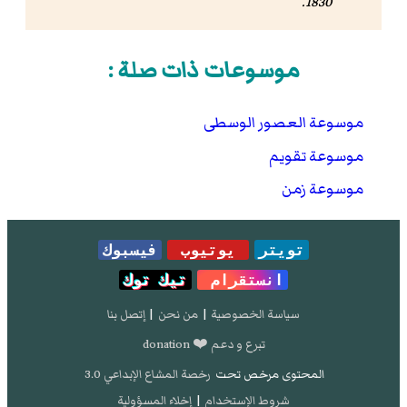
1830.
موسوعات ذات صلة :
موسوعة العصور الوسطى
موسوعة تقويم
موسوعة زمن
تويتر
يوتيوب
فيسبوك
انستقرام
تيك توك
سياسة الخصوصية
|
من نحن
|
إتصل بنا
تبرع و دعم ❤️ donation
المحتوى مرخص تحت
رخصة المشاع الإبداعي 3.0
شروط الإستخدام
|
إخلاء المسؤولية