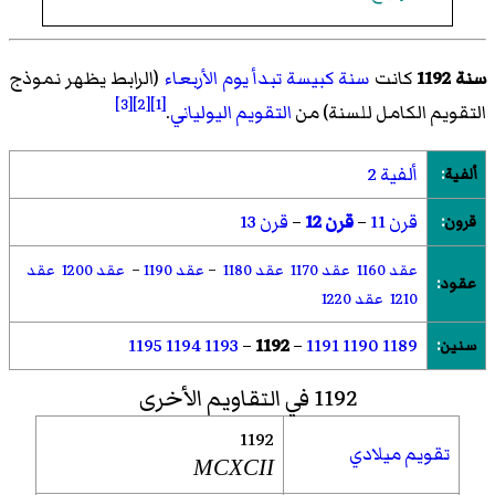
سنة 1192
كانت
سنة كبيسة تبدأ يوم الأربعاء
(الرابط يظهر نموذج
[3]
[2]
[1]
التقويم الكامل للسنة) من
التقويم اليولياني
.
ألفية 2
ألفية
:
قرن 11
–
قرن 12
–
قرن 13
قرون
:
عقد 1160
عقد 1170
عقد 1180
–
عقد 1190
–
عقد 1200
عقد
عقود
:
1210
عقد 1220
1195
1194
1193
–
1192
–
1191
1190
1189
سنين
:
1192 في التقاويم الأخرى
1192
تقويم ميلادي
MCXCII