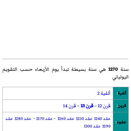
سنة
1270
هي سنة بسيطة تبدأ يوم الأربعاء حسب التقويم
اليولياني
ألفية 2
ألفية
:
قرن 12
–
قرن 13
–
قرن 14
قرون
:
عقد 1240
عقد 1250
عقد 1260
–
عقد 1270
–
عقد 1280
عقد
عقود
:
1290
عقد 1300