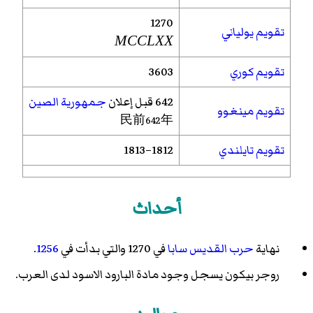
1270
تقويم يولياني
MCCLXX
تقويم كوري
3603
642 قبل إعلان
جمهورية الصين
تقويم مينغوو
民前642年
تقويم تايلندي
1812–1813
أحداث
نهاية
حرب القديس سابا
في 1270 والتي بدأت في
1256
.
روجر بيكون يسجل وجود مادة البارود الاسود لدى العرب.