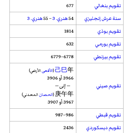
تقويم بنغالي
677
سنة عرش إنجليزي
54
هنري. 3
– 55
هنري. 3
تقويم بوذي
1814
تقويم بورمي
632
تقويم بيزنطي
6778–6779
己巳
年
(
الأفعى
الأرضي)
3966 أو 3906
تقويم صيني
— إلى —
庚午年
(
الحصان
المعدني)
3967 أو 3907
تقويم قبطي
986–987
تقويم ديسكوردي
2436