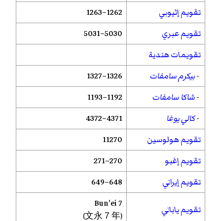
تقويم إثيوبي
1262–1263
تقويم عبري
5030–5031
تقويمات هندية
-
بيكرم سامفات
1326–1327
-
شاكا سامفات
1192–1193
-
كالي يوغا
4371–4372
تقويم هولوسين
11270
تقويم إغبو
270–271
تقويم إيراني
648–649
Bun'ei
7
تقويم ياباني
(文永７年)