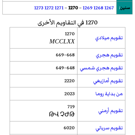
1273
1272
1271
–
1270
–
1269
1268
1267
سنين
:
1270 في التقاويم الأخرى
1270
تقويم ميلادي
MCCLXX
تقويم هجري
668–669
تقويم هجري شمسي
648–649
تقويم أمازيغي
2220
من بداية روما
2023
719
تقويم أرمني
ԹՎ ՉԺԹ
تقويم سرياني
6020