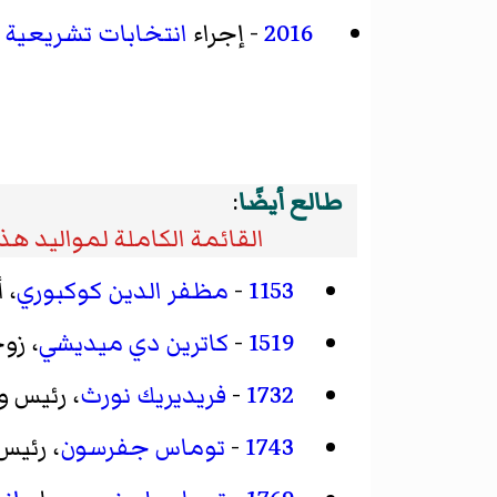
2016
- إجراء
انتخابات تشريعية
ف
طالع أيضًا
:
القائمة الكاملة لمواليد هذا
1153
-
مظفر الدين كوكبوري
، 
1519
-
كاترين دي ميديشي
، زو
1732
-
فريديريك نورث
، رئيس و
1743
-
توماس جفرسون
، رئيس