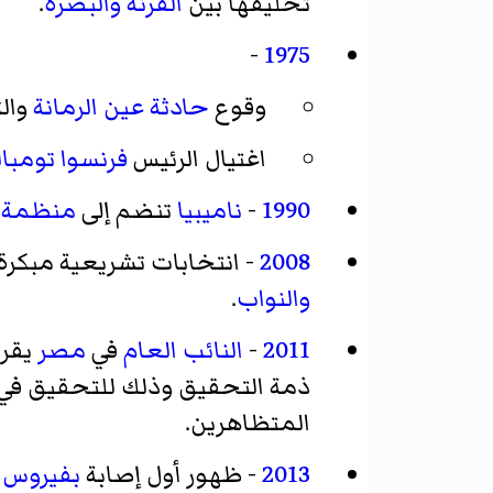
تحليقها بين
القرنة
والبصرة
.
-
1975
وقوع
حادثة عين الرمانة
وال
اغتيال الرئيس
فرنسوا تومبال
1990
-
ناميبيا
تنضم إلى
منظمة ا
2008
- انتخابات تشريعية مبكرة
والنواب
.
2011
-
النائب العام
في
مصر
يقرر
ذمة التحقيق وذلك للتحقيق في ا
المتظاهرين.
2013
- ظهور أول إصابة
بفيروس الإن