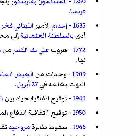
1250
-
المسلمون
بفارسكور
ينجح
فرنسا
.
1635
-
إعدام
الأمير
اللبناني
فخر ا
أدى
بالسلطنة العثمانية
إلى محا
1772
- هروب
علي بك الكبير
من
م
لها.
1909
- وحدات من
الجيش العثم
انتهت بخلعه في
27 أبريل
.
1941
- توقيع اتفاقية حياد بين
ال
1950
- توقيع "اتفاقية الدفاع ا
1966
- سقوط طائرة
مروحية
تقل