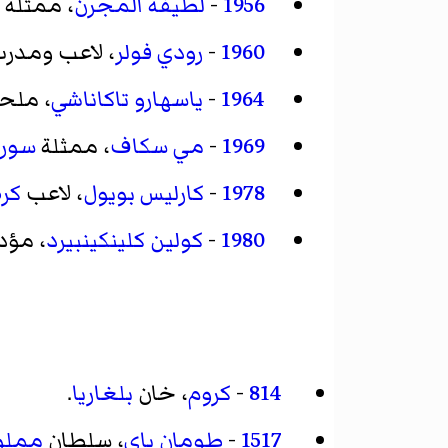
1956
-
لطيفة المجرن
، ممثلة
1960
-
رودي فولر
، لاعب ومدر
1964
-
ياسهارو تاكاناشي
، ملح
1969
-
مي سكاف
، ممثلة
سوري
1978
-
كارليس بويول
، لاعب
كرة
1980
-
كولين كلينكينبيرد
، مؤد
814
-
كروم
، خان
بلغاريا
.
1517
-
طومان باي
، سلطان
مملو