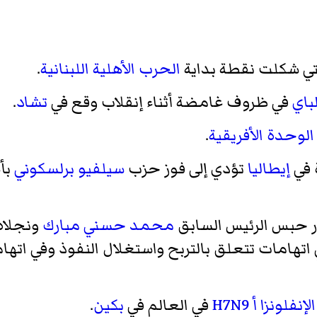
تي شكلت نقطة بداية
الحرب الأهلية اللبنانية
.
باي
في ظروف غامضة أثناء إنقلاب وقع في
تشاد
.
لوحدة الأفريقية
.
 في
إيطاليا
تؤدي إلى فوز حزب
سيلفيو برلسكوني
بأ
 حبس الرئيس السابق
محمد حسني مبارك
ونجلاه
تهامات تتعلق بالتربح واستغلال النفوذ وفي اته
فلونزا أ H7N9
في العالم في
بكين
.