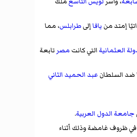
ابعة
، وأسر
لويس التاسع
ملك
يًا إمتد من
يافا
إلى
طرابلس
، مما
ولة العثمانية
التي كانت
مصر
تابعة
ا ضد السلطان
عبد الحميد الثاني
جامعة الدول العربية
.
في ظروف غامضة وذلك أثناء