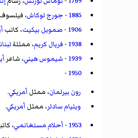
1769
-
توماس لورنس
، رسام
إن
1885
-
جورج لوكاش
، فيلسوف
1906
-
صمويل بيكيت
، كاتب
أ
1938
-
فريال كريم
، ممثلة
لبنان
1939
-
شيموس هيني
، شاعر
أي
-
1950
رون بيرلمان
، ممثل
أمريكي
.
ويليام سادلر
، ممثل
أمريكي
.
1953
-
أحلام مستغانمي
، كاتب