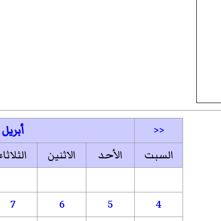
<<
أبريل
السبت
الأحد
الاثنين
الثلاثاء
7
6
5
4