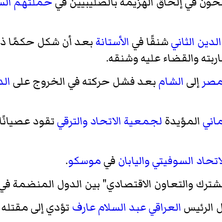
ون في إلحاق الهزيمة بالصليبيين في
حملتهم الس
لدين الثاني
شنقًا في
الأستانة
بعد أن شكل حكمًا ذات
ربته والقضاء عليه وشنقه.
صر
إلى
الشام
بعد فشل حركته في الخروج على
الد
اني
المؤيدة
لجمعية الاتحاد والترقي
تقود عصيانً
اتحاد السوفيتي
واليابان
في
موسكو
.
لمشترك والتعاون الاقتصادي" بين الدول المنضمة في
 الرئيس
العراقي
عبد السلام عارف
تؤدي إلى مقتله 