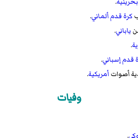
بحرينية
.
ب
كرة قدم
ألماني
.
ن
ياباني
.
ة
.
 قدم
إسباني
.
ية أصوات
أمريكية
.
وفيات
كي
.