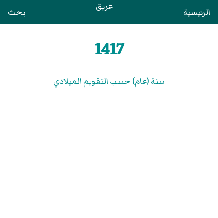
عريق
الرئيسية
بحث
1417
سنة (عام) حسب التقويم الميلادي