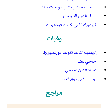
سيجيسموندو باندولفو مالاتيستا
سيف الدين التنوخي
فريدريك الثاني، كونت فودمونت
وفيات
إبرهارت الثالث (كونت فورتمبيرغ)
.
حاجي باشا
.
عماد الدين نسيمي
.
لويس الثاني دوق أنجو
.
مراجع