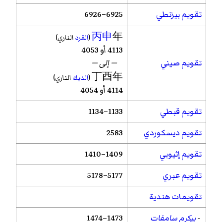
تقويم بيزنطي
6925–6926
丙申
年
(
القرد
الناري)
4113 أو 4053
تقويم صيني
— إلى —
丁酉年
(
الديك
الناري)
4114 أو 4054
تقويم قبطي
1133–1134
تقويم ديسكوردي
2583
تقويم إثيوبي
1409–1410
تقويم عبري
5177–5178
تقويمات هندية
-
بيكرم سامفات
1473–1474