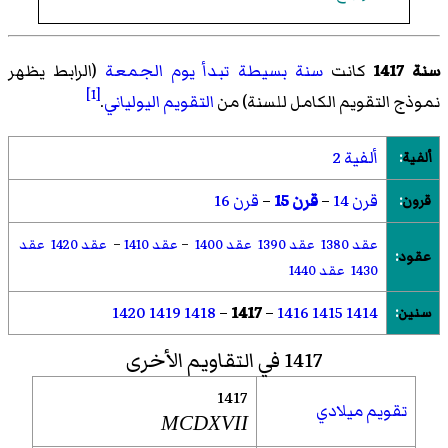
سنة 1417
كانت
سنة بسيطة تبدأ يوم الجمعة
(الرابط يظهر
[1]
نموذج التقويم الكامل للسنة) من
التقويم اليولياني
.
ألفية 2
ألفية
:
قرن 14
–
قرن 15
–
قرن 16
قرون
:
عقد 1380
عقد 1390
عقد 1400
–
عقد 1410
–
عقد 1420
عقد
عقود
:
1430
عقد 1440
1420
1419
1418
–
1417
–
1416
1415
1414
سنين
:
1417 في التقاويم الأخرى
1417
تقويم ميلادي
MCDXVII