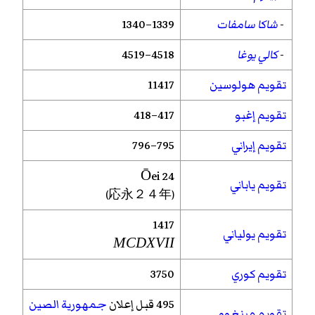
-
شاكا سامفات
1339–1340
-
كالي يوغا
4518–4519
تقويم هولوسين
11417
تقويم إغبو
417–418
تقويم إيراني
795–796
Ōei
24
تقويم ياباني
(応永２４年)
1417
تقويم يولياني
MCDXVII
تقويم كوري
3750
495 قبل إعلان
جمهورية الصين
تقويم مينغوو