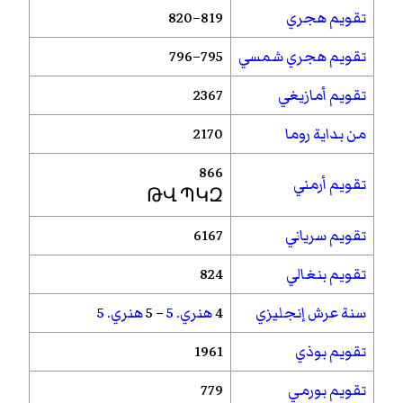
تقويم هجري
819–820
تقويم هجري شمسي
795–796
تقويم أمازيغي
2367
من بداية روما
2170
866
تقويم أرمني
ԹՎ ՊԿԶ
تقويم سرياني
6167
تقويم بنغالي
824
سنة عرش إنجليزي
4
هنري. 5
– 5
هنري. 5
تقويم بوذي
1961
تقويم بورمي
779