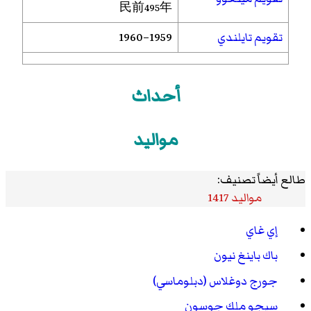
民前495年
تقويم تايلندي
1959–1960
أحداث
مواليد
طالع أيضاً تصنيف:
مواليد 1417
إي غاي
باك باينغ نيون
جورج دوغلاس (دبلوماسي)
سيجو ملك جوسون