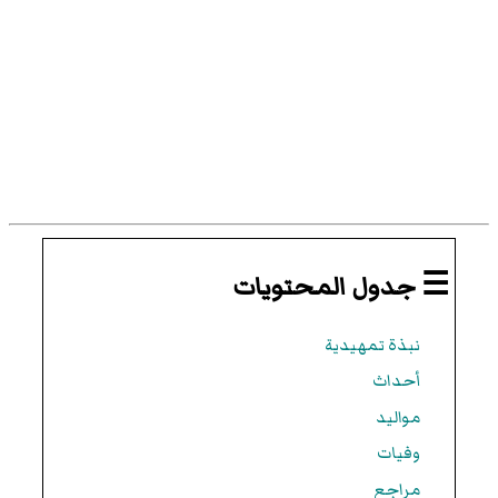
☰ جدول المحتويات
نبذة تمهيدية
أحداث
مواليد
وفيات
مراجع