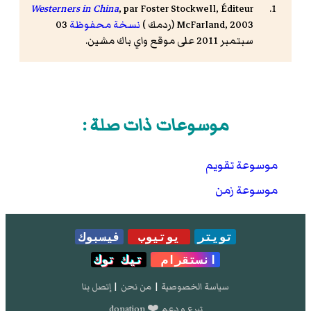
Westerners in China
, par
Foster Stockwell
, Éditeur
McFarland, 2003 (
ردمك
)
نسخة محفوظة
03
سبتمبر 2011 على موقع واي باك مشين.
موسوعات ذات صلة :
موسوعة تقويم
موسوعة زمن
تويتر
يوتيوب
فيسبوك
انستقرام
تيك توك
سياسة الخصوصية
|
من نحن
|
إتصل بنا
تبرع و دعم ❤️ donation