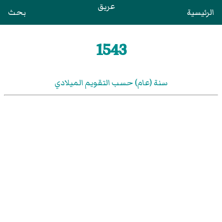
عريق
الرئيسية
بحث
1543
سنة (عام) حسب التقويم الميلادي