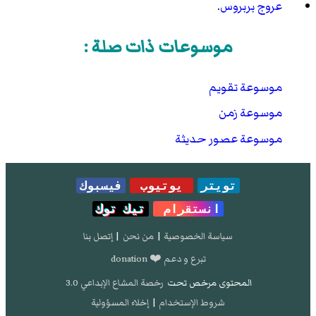
عروج بربروس
.
موسوعات ذات صلة :
موسوعة تقويم
موسوعة زمن
موسوعة عصور حديثة
تويتر
يوتيوب
فيسبوك
انستقرام
تيك توك
سياسة الخصوصية
|
من نحن
|
إتصل بنا
تبرع و دعم ❤️ donation
المحتوى مرخص تحت
رخصة المشاع الإبداعي 3.0
شروط الإستخدام
|
إخلاء المسؤولية