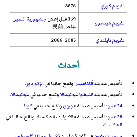
تقويم كوري
3876
369 قبل إعلان
جمهورية الصين
تقويم مينغوو
民前369年
تقويم تايلندي
2085–2086
أحداث
تأسيس مدينة
أتاكاميس
وتقع حاليا في
الإكوادور
.
تأسيس مدينة
انتيغوا غواتيمالا
وتقع حاليا في
غواتيمالا
.
24 مايو
: تأسيس مدينة
مورون
وتقع حاليا في
كوبا
.
28 مايو
: تأسيس مدينة
فالادوليد، المكسيك
وتقع حاليا في
المكسيك
.
حصار ازترغوم
في الفترة ما بين
25 يوليو
و
10 أغسطس
.