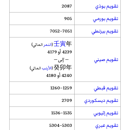
تقويم بوذي
2087
تقويم بورمي
905
تقويم بيزنطي
7051–7052
壬寅
年
(
النمر
المائي)
4239 أو 4179
تقويم صيني
— إلى —
癸卯年
(
الأرنب
المائي)
4240 أو 4180
تقويم قبطي
1259–1260
تقويم ديسكوردي
2709
تقويم إثيوبي
1535–1536
تقويم عبري
5303–5304