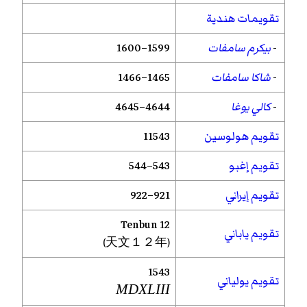
تقويمات هندية
-
بيكرم سامفات
1599–1600
-
شاكا سامفات
1465–1466
-
كالي يوغا
4644–4645
تقويم هولوسين
11543
تقويم إغبو
543–544
تقويم إيراني
921–922
Tenbun
12
تقويم ياباني
(天文１２年)
1543
تقويم يولياني
MDXLIII