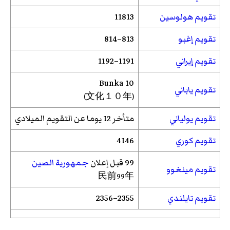
تقويم هولوسين
11813
تقويم إغبو
813–814
تقويم إيراني
1191–1192
Bunka
10
تقويم ياباني
(文化１０年)
تقويم يولياني
متأخر 12 يوما عن التقويم الميلادي
تقويم كوري
4146
99 قبل إعلان
جمهورية الصين
تقويم مينغوو
民前99年
تقويم تايلندي
2355–2356