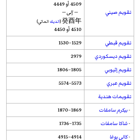
4509 أو 4449
تقويم صيني
— إلى —
癸酉年
(
الديك
المائي)
4510 أو 4450
تقويم قبطي
1529–1530
تقويم ديسكوردي
2979
تقويم إثيوبي
1805–1806
تقويم عبري
5573–5574
تقويمات هندية
-
بيكرم سامفات
1869–1870
-
شاكا سامفات
1735–1736
-
كالي يوغا
4914–4915