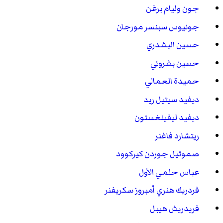
جون وليام برغن
جونيوس سبنسر مورجان
حسين البشدري
حسين بشروئي
حميدة العمالي
ديفيد سيتيل ريد
ديفيد ليفينغستون
ريتشارد فاغنر
صموئيل جوردن كيركوود
عباس حلمي الأول
فردريك هنري أمبروز سكريفنر
فريدريش هيبل