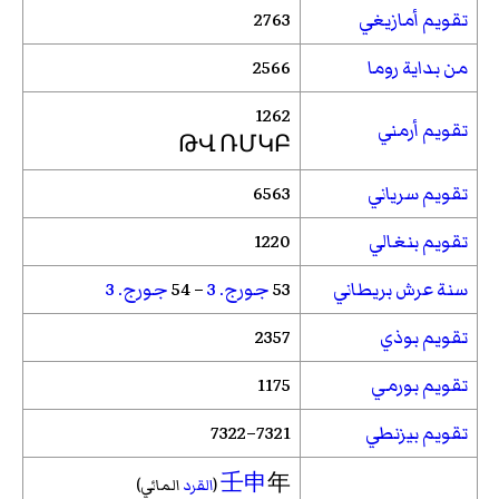
تقويم أمازيغي
2763
من بداية روما
2566
1262
تقويم أرمني
ԹՎ ՌՄԿԲ
تقويم سرياني
6563
تقويم بنغالي
1220
سنة عرش بريطاني
53
جورج. 3
– 54
جورج. 3
تقويم بوذي
2357
تقويم بورمي
1175
تقويم بيزنطي
7321–7322
壬申
年
(
القرد
المائي)