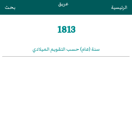
عريق
الرئيسية
بحث
1813
سنة (عام) حسب التقويم الميلادي