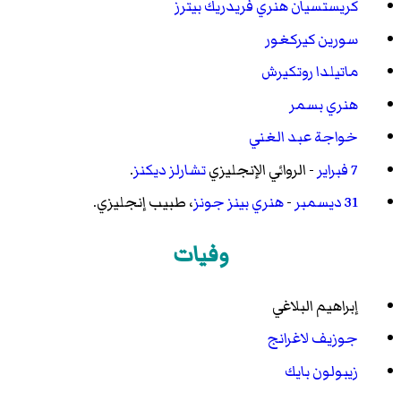
كريستسيان هنري فريدريك بيترز
سورين كيركغور
ماتيلدا روتكيرش
هنري بسمر
خواجة عبد الغني
7 فبراير
- الروائي الإنجليزي
تشارلز ديكنز
.
31 ديسمبر
-
هنري بينز جونز
، طبيب إنجليزي.
وفيات
إبراهيم البلاغي
جوزيف لاغرانج
زيبولون بايك