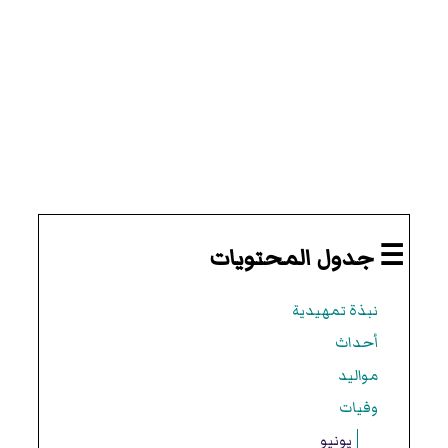
☰ جدول المحتويات
نبذة تمهيدية
أحداث
مواليد
وفيات
يونيو