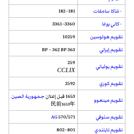
-
شاكا سامفات
181–182
-
كالي يوغا
3360–3361
تقويم هولوسين
10259
تقويم إيراني
363 BP – 362 BP
259
تقويم يولياني
CCLIX
تقويم كوري
2592
1653 قبل إعلان
جمهورية الصين
تقويم مينغوو
民前1653年
تقويم سلوقي
570/571
AG
تقويم تايلندي
801–802