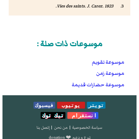
Vies des saints
. J. Carez. 1823.
موسوعات ذات صلة :
موسوعة تقويم
موسوعة زمن
موسوعة حضارات قديمة
تويتر
يوتيوب
فيسبوك
انستقرام
تيك توك
سياسة الخصوصية
|
من نحن
|
إتصل بنا
تبرع و دعم ❤️ donation