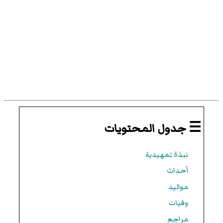
☰ جدول المحتويات
نبذة تمهيدية
أحداث
مواليد
وفيات
مراجع