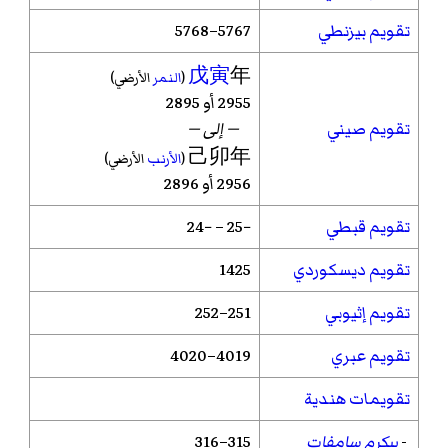
تقويم بيزنطي
5767–5768
戊寅
年
(
النمر
الأرضي)
2955 أو 2895
تقويم صيني
— إلى —
己卯年
(
الأرنب
الأرضي)
2956 أو 2896
تقويم قبطي
−25 – −24
تقويم ديسكوردي
1425
تقويم إثيوبي
251–252
تقويم عبري
4019–4020
تقويمات هندية
-
بيكرم سامفات
315–316