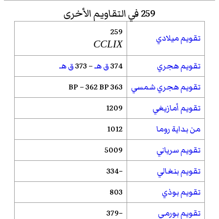
259 في التقاويم الأخرى
259
تقويم ميلادي
CCLIX
تقويم هجري
374
ق هـ
– 373
ق هـ
تقويم هجري شمسي
363 BP – 362 BP
تقويم أمازيغي
1209
من بداية روما
1012
تقويم سرياني
5009
تقويم بنغالي
−334
تقويم بوذي
803
تقويم بورمي
−379