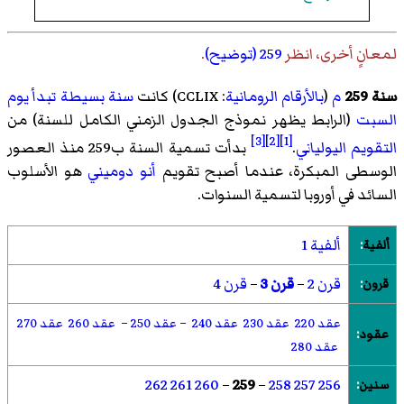
لمعانٍ أخرى، انظر
259 (توضيح)
.
سنة 259
م
(
بالأرقام الرومانية
: CCLIX) كانت
سنة بسيطة تبدأ يوم
السبت
(الرابط يظهر نموذج الجدول الزمني الكامل للسنة) من
[3]
[2]
[1]
التقويم اليولياني
.
بدأت تسمية السنة ب259 منذ العصور
الوسطى المبكرة، عندما أصبح تقويم
أنو دوميني
هو الأسلوب
السائد في أوروبا لتسمية السنوات.
ألفية 1
ألفية
:
قرن 2
–
قرن 3
–
قرن 4
قرون
:
عقد 220
عقد 230
عقد 240
–
عقد 250
–
عقد 260
عقد 270
عقود
:
عقد 280
262
261
260
–
259
–
258
257
256
سنين
: