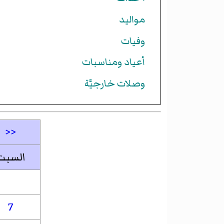
مواليد
وفيات
أعياد ومناسبات
وصلات خارجيَّة
<<
السبت
7