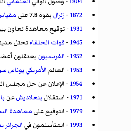
1804
- وصول الوالي
العثماني
الث
1872
-
زلزال
بقوة 7.8 على
مقياس 
1931
- توقيع معاهدة تعاون بي
1945
-
قوات الحلفاء
تحتل مدين
1952
-
الفرنسيون
يعتقلون أعضا
1953
- العالم
الأمريكي
يوناس سو
1954
- الإعلان عن حل مجلس ال
1971
- استقلال
بنغلاديش
عن
با
1979
- التوقيع على
معاهدة السلا
1993
- المتأسلمون في
الجزائر
يغ