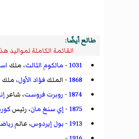
طالع أيضًا
:
القائمة الكاملة لمواليد هذا
1031
-
مالكوم الثالث
، ملك
اسك
1868
- الملك
فؤاد الأول
، ملك
م
1874
-
روبرت فروست
، شاعر
إن
1875
-
إي سنغ مان
، رئيس
كوري
1913
-
بول إيردوس
، عالم
رياض
-
1916