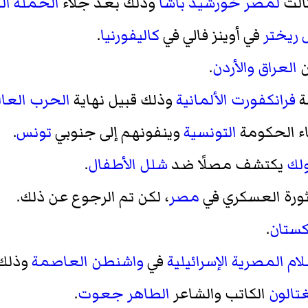
الث
لمصر
خورشيد باشا
وذلك بعد جلاء
الحملة ال
ريختر
في أوينز فالي في
كاليفورنيا
.
ن
العراق
والأردن
.
ة
فرانكفورت
الألمانية
وذلك قبيل نهاية
الحرب العالم
ء الحكومة
التونسية
وينفونهم إلى جنوبي
تونس
.
لك
يكتشف مصلًا ضد
شلل الأطفال
.
ثورة العسكري في
مصر
، لكن تم الرجوع عن ذلك.
كستان
.
م المصرية الإسرائيلية
في
واشنطن العاصمة
وذلك
تالون
الكاتب والشاعر
الطاهر جعوت
.