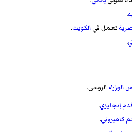
داء صوتي
ياباني
.
ة
.
رية
تعمل في
الكويت
.
ي
.
س الوزراء
الروسي.
قدم
إنجليزي
.
م
كاميروني
.