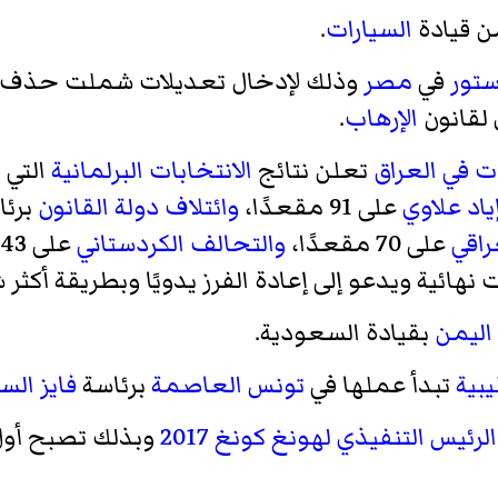
 قيادة
السيارات
.
ستور
في
مصر
وذلك لإدخال تعديلات شملت حذف ال
 لقانون
الإرهاب
.
ت في العراق
تعلن نتائج
الانتخابات البرلمانية
التي 
ياد علاوي
على 91 مقعدًا،
وائتلاف دولة القانون
برئا
راقي
على 70 مقعدًا،
والتحالف الكردستاني
على 43 مقعدًا، ورئيس الوزراء
نهائية ويدعو إلى إعادة الفرز يدويًا وبطريقة أكثر 
اليمن
بقيادة السعودية.
يبية
تبدأ عملها في
تونس العاصمة
برئاسة
فايز الس
رئيس التنفيذي لهونغ كونغ 2017
وبذلك تصبح أو