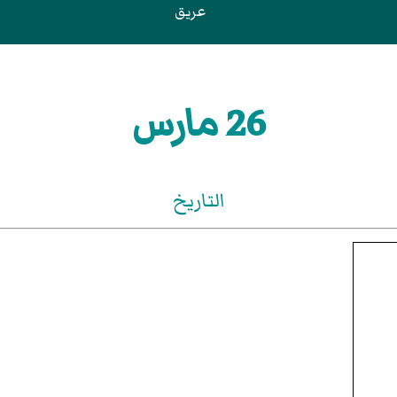
عريق
26 مارس
التاريخ