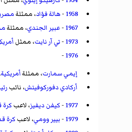
1954
-
كازهيكو إينوي
، ممثل أ
1958
-
هالة فؤاد
، ممثلة
مصري
1967
-
عبير الجندي
، ممثلة
مص
1973
-
تي آر نايت
، ممثل
أمريك
-
1976
إيمي سمارت
، ممثلة
أمريكية
.
أركادي دفوركوفيتش
، نائب
رئي
1977
-
كيفن ديفيز
، لاعب
كرة 
1979
-
بيير وومي
، لاعب
كرة قد