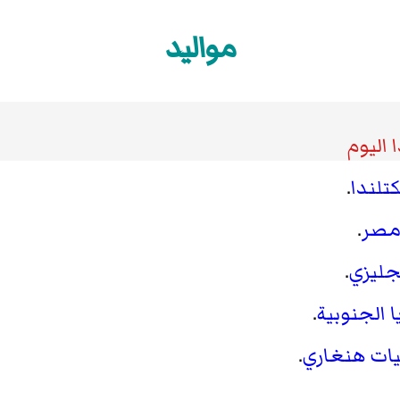
مواليد
 اليوم
تلندا
.
صر
.
جليزي
.
ا الجنوبية
.
يات
هنغاري
.