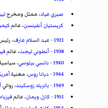
صبري عياد
، ممثل ومخرج
ليب
كريستيان أنفينسن
، عالم
كيميا
1921
-
عبد السلام عارف
، رئيس
1938
-
أنطوني ليجت
، عالم
فيز
1940
-
نانسي بيلوسي
، سياسية
1944
-
ديانا روس
، مغنية
أمريك
1949
-
باتريك زوسكيند
، روائي
أ
1951
-
كارل ويمان
، عالم
فيزياء