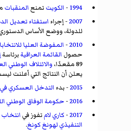
1994
-
الكويت
تمنع
المنقبات
من
2007
- إجراء
استفتاء تعديل الد
للدولة، ووضع الأساس الدستوري
2010
-
المفوضة العليا للانتخابا
حصول
القائمة العراقية
برئاسة
إ
89 مقعدًا،
والائتلاف الوطني الع
يعلن أن النتائج التي أعلنت ليست 
2015
- بدء
التدخل العسكري في 
2016
-
حكومة الوفاق الوطني الل
2017
-
كاري لام
تفوز في
انتخاب ال
التنفيذي لهونغ كونغ
.