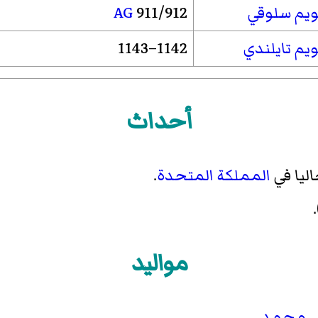
ويم سلوقي
911/912
AG
يم تايلندي
1142–1143
أحداث
ليا في
المملكة المتحدة
.
مواليد
بي محمد
.