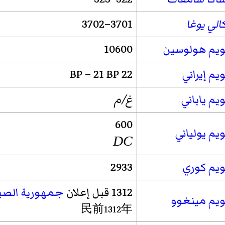
الي يوغا
3701–3702
ويم هولوسين
10600
يم إيراني
22 BP – 21 BP
يم ياباني
غ/م
600
يم يولياني
DC
ويم كوري
2933
1312 قبل إعلان
جمهورية الصي
ويم مينغوو
民前1312年