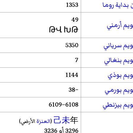
بداية روما
1353
49
يم أرمني
ԹՎ ԽԹ
يم سرياني
5350
يم بنغالي
7
ويم بوذي
1144
ويم بورمي
−38
ويم بيزنطي
6108–6109
己未
年
(
العنزة
الأرضي)
3296 أو 3236