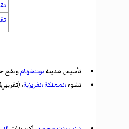
تق
تقو
تأسيس مدينة
نوتنغهام
وتقع حا
نشوء
المملكة الفريزية
، (تقريبي).
زينب بنت محمد
، أكبر بنات
الن