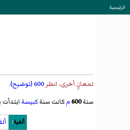
الرئيسية
لمعانٍ أخرى، انظر
600 (توضيح)
.
سنة
600
م
كانت سنة
كبيسة
ابتدأت ي
ألف
ألفية
: