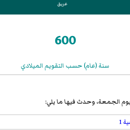
عريق
600
سنة (عام) حسب التقويم الميلادي
وم الجمعة، وحدث فيها ما يلي:
ية 1