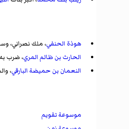
هوذة الحنفي
، ملك نصراني، وس
الحارث بن ظالم المري
، ضرب به 
النعمان بن حميضة البارقي
، وال
موسوعة تقويم
موسوعة زمن