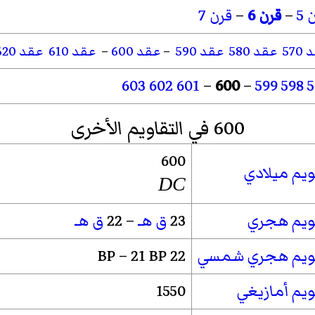
 5
–
قرن 6
–
قرن 7
570
عقد 580
عقد 590
–
عقد 600
–
عقد 610
عقد 620
603
602
601
–
600
–
599
598
5
600 في التقاويم الأخرى
600
يم ميلادي
DC
ويم هجري
23
ق هـ
– 22
ق هـ
ويم هجري شمسي
22 BP – 21 BP
يم أمازيغي
1550