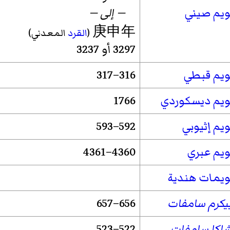
ويم صيني
— إلى —
庚申年
(
القرد
المعدني)
3297 أو 3237
ويم قبطي
316–317
ويم ديسكوردي
1766
يم إثيوبي
592–593
ويم عبري
4360–4361
ويمات هندية
يكرم سامفات
656–657
اكا سامفات
522–523