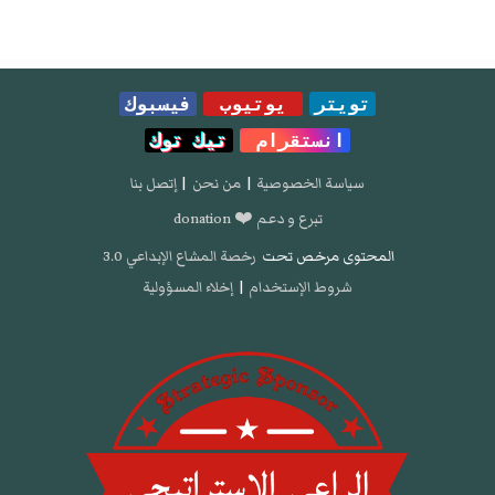
تويتر
يوتيوب
فيسبوك
انستقرام
تيك توك
سياسة الخصوصية
|
من نحن
|
إتصل بنا
تبرع و دعم ❤️ donation
المحتوى مرخص تحت
رخصة المشاع الإبداعي 3.0
شروط الإستخدام
|
إخلاء المسؤولية