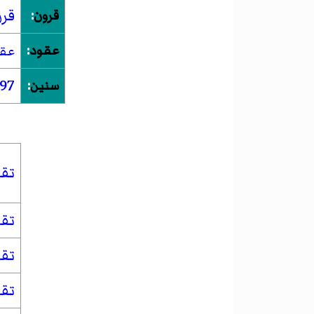
قرن
قرون
:
عقود
:
عقد 
97
سنين
:
تقو
تق
تق
تقو