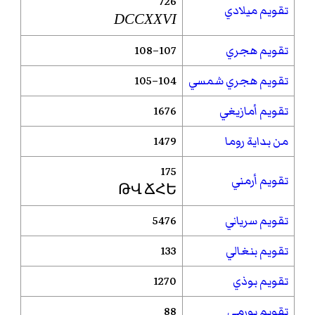
726
تقويم ميلادي
DCCXXVI
تقويم هجري
107–108
تقويم هجري شمسي
104–105
تقويم أمازيغي
1676
من بداية روما
1479
175
تقويم أرمني
ԹՎ ՃՀԵ
تقويم سرياني
5476
تقويم بنغالي
133
تقويم بوذي
1270
تقويم بورمي
88