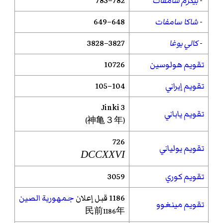
-
بيكرم سامفات
782–783
-
شاكا سامفات
648–649
-
كالي يوغا
3827–3828
تقويم هولوسين
10726
تقويم إيراني
104–105
Jinki
3
تقويم ياباني
(神亀３年)
726
تقويم يولياني
DCCXXVI
تقويم كوري
3059
1186 قبل إعلان
جمهورية الصين
تقويم مينغوو
民前1186年