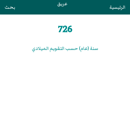
عريق
الرئيسية
بحث
726
سنة (عام) حسب التقويم الميلادي