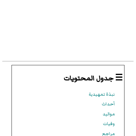
☰ جدول المحتويات
نبذة تمهيدية
أحداث
مواليد
وفيات
مراجع