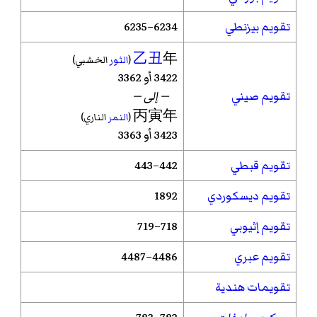
تقويم بيزنطي
6234–6235
乙丑
年
(
الثور
الخشبي)
3422 أو 3362
تقويم صيني
— إلى —
丙寅年
(
النمر
الناري)
3423 أو 3363
تقويم قبطي
442–443
تقويم ديسكوردي
1892
تقويم إثيوبي
718–719
تقويم عبري
4486–4487
تقويمات هندية