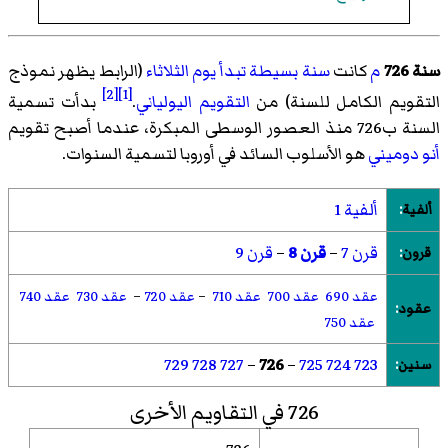
سنة 726
م
كانت
سنة بسيطة تبدأ يوم الثلاثاء
(الرابط يظهر نموذج
[2]
[1]
التقويم الكامل للسنة) من
التقويم اليولياني
.
بدأت تسمية
السنة ب726 منذ العصور الوسطى المبكرة، عندما أصبح تقويم
أنو دوميني
هو الأسلوب السائد في أوروبا لتسمية السنوات.
ألفية 1
ألفية
:
قرن 7
–
قرن 8
–
قرن 9
قرون
:
عقد 690
عقد 700
عقد 710
–
عقد 720
–
عقد 730
عقد 740
عقود
:
عقد 750
729
728
727
–
726
–
725
724
723
سنين
:
726 في التقاويم الأخرى