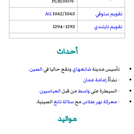
民前1161年
تقويم سلوقي
1062/1063
AG
تقويم تايلندي
1293–1294
أحداث
تأسيس مدينة
شانغهاي
وتقع حاليا في
الصين
.
- نشأةُ
إمامة عمان
- السيطرة على
واسط
من قبل
العباسيين
.
-
معركة نهر طلاس
مع
سلالة تانغ
الصينية.
مواليد