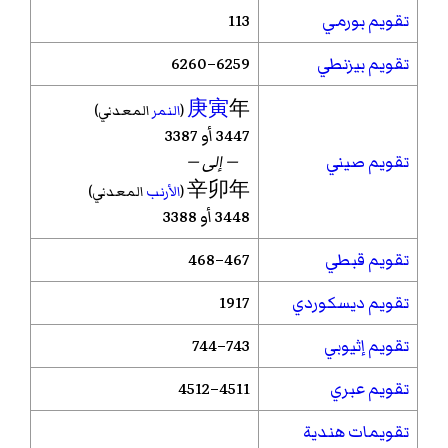
تقويم بورمي
113
تقويم بيزنطي
6259–6260
庚寅
年
(
النمر
المعدني)
3447 أو 3387
تقويم صيني
— إلى —
辛卯年
(
الأرنب
المعدني)
3448 أو 3388
تقويم قبطي
467–468
تقويم ديسكوردي
1917
تقويم إثيوبي
743–744
تقويم عبري
4511–4512
تقويمات هندية