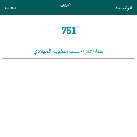
عريق
الرئيسية
بحث
751
سنة (عام) حسب التقويم الميلادي