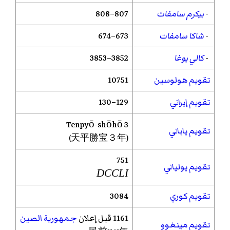
-
بيكرم سامفات
807–808
-
شاكا سامفات
673–674
-
كالي يوغا
3852–3853
تقويم هولوسين
10751
تقويم إيراني
129–130
Tenpyō-shōhō
3
تقويم ياباني
(天平勝宝３年)
751
تقويم يولياني
DCCLI
تقويم كوري
3084
1161 قبل إعلان
جمهورية الصين
تقويم مينغوو