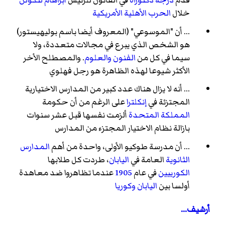
قدم
درجة دكتوراه
في القانون للرئيس
أبراهام لنكولن
خلال
الحرب الأهلية الأمريكية
... أن "الموسوعي" (المعروف أيضا باسم بوليهيستور)
هو الشخص الذي يبرع في مجالات متعددة، ولا
سيما في كل من
الفنون
والعلوم
. والمصطلح الأخر
الأكثر شيوعا لهذه الظاهرة هو رجل فهلوي
... أنه لا يزال هناك عدد كبير من المدارس الاختيارية
المجتزئة في
إنكلترا
على الرغم من أن حكومة
المملكة المتحدة
ألزمت نفسها قبل عشر سنوات
بازالة نظام الاختيار المجتزء من المدارس
... أن مدرسة طوكيو الأولى، واحدة من أهم
المدارس
الثانوية
العامة في
اليابان
، طردت كل طلابها
الكورييين
في عام
1905
عندما تظاهروا ضد معاهدة
أولسا بين
اليابان
وكوريا
أرشيف...