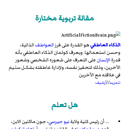
مقالة تربوية مختارة
الذكاء العاطفي
هو القدرة على فرز
العواطف
الذاتية،
وحسن استعمالها. ويعرف كولمان الذكاء العاطفي بأنه
قدرة
الإنسان
على التعرف على شعوره الشخصي وشعور
الآخرين، وذلك لتحفيز نفسه، ولإدارة عاطفته بشكـل سلـيم
في علاقته مع الآخرين
للمزيد
//
أرشيف
هل تعلم
... أن رئيس كلية ولاية
نيو جيرسي
، جون ماكلين الابن،