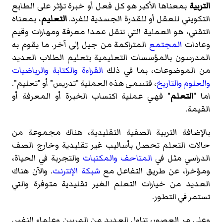
التربية
بمعناها الأكبر هو كل فعل أو خبرة تؤثر على الطابع
التكويني للعقل أو للقدرة الجسدية للفرد.
التعليم
، بمعناه
التقني، هو العملية التي تنقل عمدا معرفة ومهارات وقيم
وعادات
المجتمع
المتراكمة من جيل إلى آخر. ما يقوم به
المدرسون بالمؤسسات التعليمية بتعليم الطلاب العديد
من الموضوعات، بما في ذلك
القراءة
والكتابة
والرياضيات
والعلوم
والتاريخ
، فتسمى هذه العملية "تدريس" أو "تعليم".
اما "
التعلم
" فهي عملية اكتساب الخبرة أو المعرفة أو
القيمة.
بالإضافة التربية الصفية التقليدية، هناك مجموعة من
حالات التعلم تحصل بأساليب غير تقليدية وخارج الصف
الدراسي مثل في
المتاحف
والمكتبات
والتجربة في الحياة،
ومؤخرا، عن طريق التفاعل مع
شبكة الإنترنت
. والآن هناك
العديد من خيارات التعلم الغير تقليدية متوفرة والتي
تستمر في التطور.
وعلى مر العصور، تناول العديد من المربين وعلماء النفس