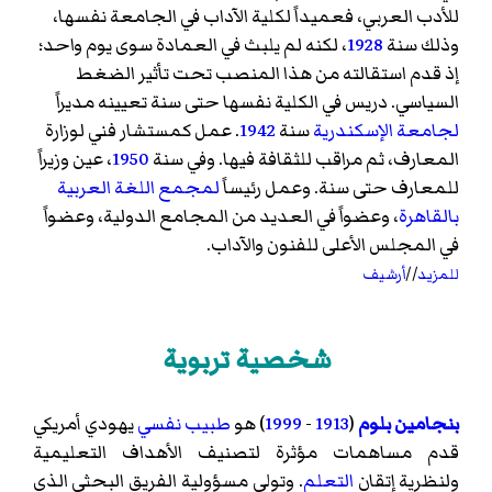
للأدب العربي، فعميداً لكلية الآداب في الجامعة نفسها،
وذلك سنة
1928
، لكنه لم يلبث في العمادة سوى يوم واحد؛
إذ قدم استقالته من هذا المنصب تحت تأثير الضغط
السياسي. دريس في الكلية نفسها حتى سنة تعيينه مديراً
لجامعة الإسكندرية
سنة
1942
. عمل كمستشار فني لوزارة
المعارف، ثم مراقب للثقافة فيها. وفي سنة
1950
، عين وزيراً
للمعارف حتى سنة. وعمل رئيساً
لمجمع اللغة العربية
بالقاهرة
، وعضواً في العديد من المجامع الدولية، وعضواً
في المجلس الأعلى للفنون والآداب.
للمزيد
//
أرشيف
شخصية تربوية
بنجامين بلوم
(
1913
-
1999
) هو
طبيب نفسي
يهودي أمريكي
قدم مساهمات مؤثرة لتصنيف الأهداف التعليمية
ولنظرية إتقان
التعلم
. وتولى مسؤولية الفريق البحثي الذي