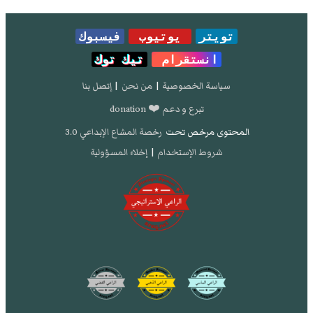
تويتر
يوتيوب
فيسبوك
انستقرام
تيك توك
سياسة الخصوصية
|
من نحن
|
إتصل بنا
تبرع و دعم ❤️ donation
المحتوى مرخص تحت
رخصة المشاع الإبداعي 3.0
شروط الإستخدام
|
إخلاء المسؤولية