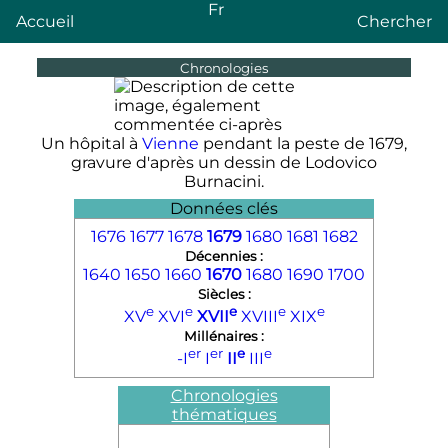
Fr
Accueil
Chercher
Chronologies
Un hôpital à
Vienne
pendant la peste de 1679,
gravure d'après un dessin de Lodovico
Burnacini.
Données clés
1676
1677
1678
1679
1680
1681
1682
Décennies :
1640
1650
1660
1670
1680
1690
1700
Siècles :
e
e
e
e
e
XV
XVI
XVII
XVIII
XIX
Millénaires :
er
er
e
e
-I
I
II
III
Chronologies
thématiques