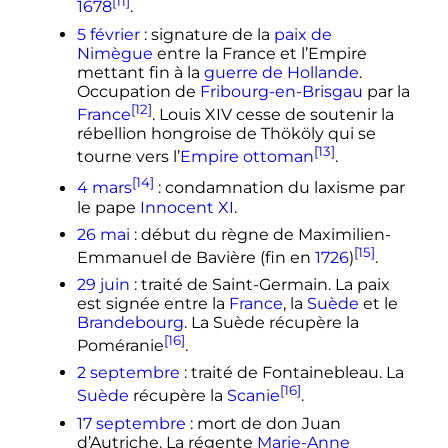
[11]
1678
.
5 février
: signature de la
paix de
Nimègue
entre la France et l’Empire
mettant fin à la
guerre de Hollande
.
Occupation de
Fribourg-en-Brisgau
par la
[12]
France
. Louis XIV cesse de soutenir la
rébellion hongroise de Thököly qui se
[13]
tourne vers l’
Empire ottoman
.
[14]
4 mars
: condamnation du laxisme par
le pape
Innocent XI
.
26 mai
: début du règne de Maximilien-
[15]
Emmanuel de Bavière (fin en
1726
)
.
29 juin
: traité de Saint-Germain. La paix
est signée entre la
France
, la
Suède
et le
Brandebourg
. La Suède récupère la
[16]
Poméranie
.
2 septembre
: traité de Fontainebleau. La
[16]
Suède
récupère la
Scanie
.
17 septembre
: mort de don Juan
d’Autriche. La régente
Marie-Anne