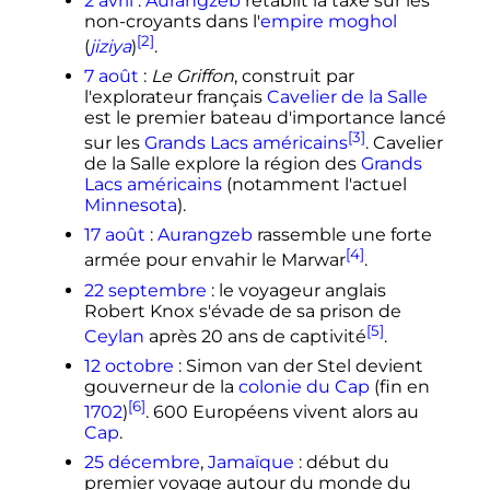
2 avril
:
Aurangzeb
rétablit la taxe sur les
non-croyants dans l'
empire moghol
[2]
(
jiziya
)
.
7 août
:
Le Griffon
, construit par
l'explorateur français
Cavelier de la Salle
est le premier bateau d'importance lancé
[3]
sur les
Grands Lacs américains
. Cavelier
de la Salle explore la région des
Grands
Lacs américains
(notamment l'actuel
Minnesota
).
17 août
:
Aurangzeb
rassemble une forte
[4]
armée pour envahir le Marwar
.
22 septembre
: le voyageur anglais
Robert Knox s'évade de sa prison de
[5]
Ceylan
après 20 ans de captivité
.
12 octobre
: Simon van der Stel devient
gouverneur de la
colonie du Cap
(fin en
[6]
1702
)
. 600 Européens vivent alors au
Cap
.
25 décembre
,
Jamaïque
: début du
premier voyage autour du monde du