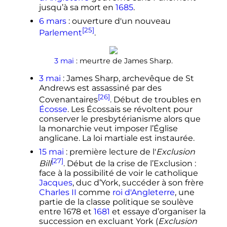
jusqu’à sa mort en
1685
.
6 mars
: ouverture d'un nouveau
[25]
Parlement
.
3 mai
: meurtre de James Sharp.
3 mai
: James Sharp, archevêque de St
Andrews est assassiné par des
[26]
Covenantaires
. Début de troubles en
Écosse
. Les Écossais se révoltent pour
conserver le presbytérianisme alors que
la monarchie veut imposer l’Église
anglicane. La loi martiale est instaurée.
15 mai
: première lecture de l'
Exclusion
[27]
Bill
. Début de la crise de l’Exclusion
:
face à la possibilité de voir le catholique
Jacques
, duc d’York, succéder à son frère
Charles II
comme
roi d'Angleterre
, une
partie de la classe politique se soulève
entre 1678 et
1681
et essaye d’organiser la
succession en excluant York (
Exclusion