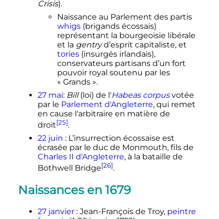
Crisis
).
Naissance au Parlement des partis
whigs
(brigands écossais)
représentant la bourgeoisie libérale
et la
gentry
d’esprit capitaliste, et
tories
(insurgés irlandais),
conservateurs partisans d’un fort
pouvoir royal soutenu par les
«
Grands
».
27 mai
:
Bill
(loi) de l'
Habeas corpus
votée
par le
Parlement d'Angleterre
, qui remet
en cause l'arbitraire en matière de
[25]
droit
.
22 juin
: L’insurrection écossaise est
écrasée par le duc de Monmouth, fils de
Charles II d'Angleterre
, à la bataille de
[26]
Bothwell Bridge
.
Naissances en 1679
27 janvier
: Jean-François de Troy,
peintre