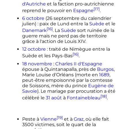
d'Autriche
et la faction pro-autrichienne
[17]
reprend le pouvoir en
Espagne
.
6 octobre
(
26 septembre
du calendrier
julien)
: paix de Lund entre la
Suède
et le
[16]
Danemark
. La
Suède
sort ruinée de la
guerre mais ne perd pas de territoire
grâce à l'action de Louis XIV.
12 octobre
: traité de Nimègue entre la
[16]
Suède et les Pays-Bas
.
18 novembre
:
Charles II d'Espagne
épouse à Quintanapalla, près de
Burgos
,
Marie Louise d'Orléans (morte en
1689
,
peut-être empoisonné par la comtesse
de Soissons, mère du prince
Eugène de
Savoie
). Le mariage par procuration a été
[18]
célébré le
31 août
à
Fontainebleau
.
[19]
Peste à
Vienne
et à
Graz
, où elle fait
3500 victimes, soit le quart de la