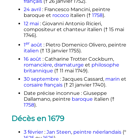
français
(†
26 janvier 1752
).
24 avril
: Francesco Mancini, peintre
baroque et
rococo
italien (†
1758
).
12 mai
: Giovanni Antonio Ricieri,
compositeur et chanteur italien (†
15 mai
1746
).
er
1
août
: Pietro Domenico Olivero, peintre
italien
(†
13 janvier 1755
).
16 août
: Catharine Trotter Cockburn,
romancière
,
dramaturge
et
philosophe
britannique
(†
11 mai 1749
).
30 septembre
: Jacques Cassard,
marin
et
corsaire
français
(†
21 janvier 1740
).
Date précise inconnue
: Giuseppe
Dallamano, peintre
baroque
italien (†
1758
).
Décès en 1679
3 février
:
Jan Steen
,
peintre
néerlandais
(°
1625
ou
1626
).