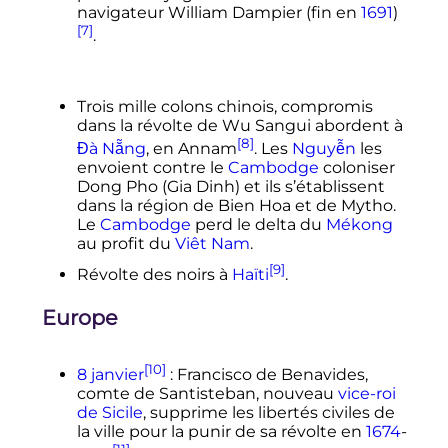
navigateur William Dampier (fin en
1691
)
[7]
.
Trois mille colons chinois, compromis
dans la révolte de Wu Sangui abordent à
[8]
Đà Nẵng
, en Annam
. Les
Nguyễn
les
envoient contre le
Cambodge
coloniser
Dong Pho (Gia Dinh) et ils s’établissent
dans la région de Bien Hoa et de Mytho.
Le
Cambodge
perd le delta du
Mékong
au profit du
Viêt Nam
.
[9]
Révolte des noirs à
Haïti
.
Europe
[10]
8 janvier
: Francisco de Benavides,
comte de Santisteban, nouveau
vice-roi
de Sicile
, supprime les libertés civiles de
la ville pour la punir de sa révolte en
1674
-