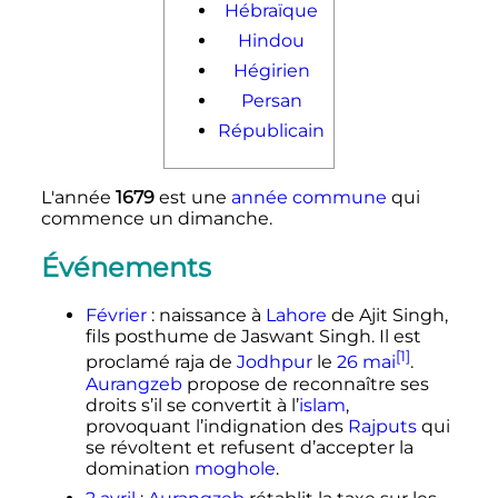
Hébraïque
Hindou
Hégirien
Persan
Républicain
L'année
1679
est une
année commune
qui
commence un dimanche.
Événements
Février
: naissance à
Lahore
de Ajit Singh,
fils posthume de Jaswant Singh. Il est
[1]
proclamé raja de
Jodhpur
le
26 mai
.
Aurangzeb
propose de reconnaître ses
droits s’il se convertit à l’
islam
,
provoquant l’indignation des
Rajputs
qui
se révoltent et refusent d’accepter la
domination
moghole
.