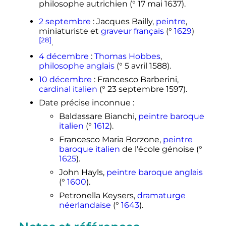
philosophe autrichien (°
17 mai 1637
).
2 septembre
: Jacques Bailly,
peintre
,
miniaturiste et
graveur
français
(°
1629
)
[28]
.
4 décembre
:
Thomas Hobbes
,
philosophe
anglais
(°
5 avril 1588
).
10 décembre
: Francesco Barberini,
cardinal
italien
(°
23 septembre 1597
).
Date précise inconnue
:
Baldassare Bianchi,
peintre
baroque
italien
(°
1612
).
Francesco Maria Borzone,
peintre
baroque
italien
de l'école génoise (°
1625
).
John Hayls,
peintre
baroque
anglais
(°
1600
).
Petronella Keysers,
dramaturge
néerlandaise
(°
1643
).