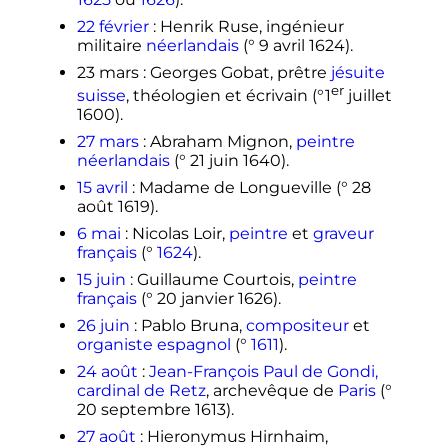
22 février
: Henrik Ruse, ingénieur
militaire
néerlandais
(°
9 avril 1624
).
23 mars
: Georges Gobat, prêtre
jésuite
er
suisse
, théologien et écrivain (°
1
juillet
1600
).
27 mars
: Abraham Mignon,
peintre
néerlandais
(°
21 juin 1640
).
15 avril
: Madame de Longueville (°
28
août 1619
).
6 mai
: Nicolas Loir,
peintre
et
graveur
français
(°
1624
).
15 juin
: Guillaume Courtois,
peintre
français
(°
20 janvier 1626
).
26 juin
: Pablo Bruna,
compositeur
et
organiste
espagnol
(°
1611
).
24 août
:
Jean-François Paul de Gondi,
cardinal de Retz
, archevêque de
Paris
(°
20 septembre 1613
).
27 août
: Hieronymus Hirnhaim,