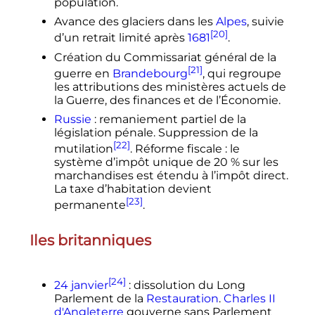
population.
Avance des glaciers dans les
Alpes
, suivie
[20]
d’un retrait limité après
1681
.
Création du Commissariat général de la
[21]
guerre en
Brandebourg
, qui regroupe
les attributions des ministères actuels de
la Guerre, des finances et de l’Économie.
Russie
: remaniement partiel de la
législation pénale. Suppression de la
[22]
mutilation
. Réforme fiscale
: le
système d’impôt unique de 20
% sur les
marchandises est étendu à l’impôt direct.
La taxe d’habitation devient
[23]
permanente
.
Iles britanniques
[24]
24 janvier
: dissolution du Long
Parlement de la
Restauration
.
Charles II
d'Angleterre
gouverne sans Parlement