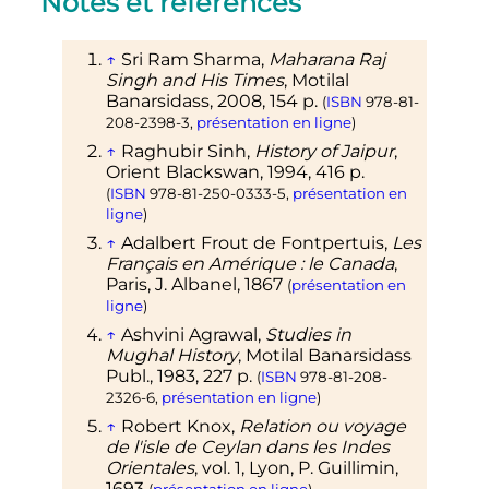
Notes et références
↑
Sri Ram Sharma,
Maharana Raj
Singh and His Times
, Motilal
Banarsidass,
2008
, 154
p.
(
ISBN
978-81-
208-2398-3
,
présentation en ligne
)
↑
Raghubir Sinh,
History of Jaipur
,
Orient Blackswan,
1994
, 416
p.
(
ISBN
978-81-250-0333-5
,
présentation en
ligne
)
↑
Adalbert Frout de Fontpertuis,
Les
Français en Amérique
: le Canada
,
Paris, J. Albanel,
1867
(
présentation en
ligne
)
↑
Ashvini Agrawal,
Studies in
Mughal History
, Motilal Banarsidass
Publ.,
1983
, 227
p.
(
ISBN
978-81-208-
2326-6
,
présentation en ligne
)
↑
Robert Knox,
Relation ou voyage
de l'isle de Ceylan dans les Indes
Orientales
,
vol.
1, Lyon, P. Guillimin,
1693