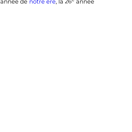
année de
notre ère
, la
26
année