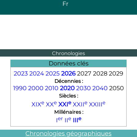
Fr
Chronologies
Données clés
2023
2024
2025
2026
2027 2028 2029
Décennies :
1990
2000
2010
2020
2030
2040
2050
Siècles :
e
e
e
e
e
XIX
XX
XXI
XXII
XXIII
Millénaires :
er
e
e
I
II
III
Chronologies géographiques