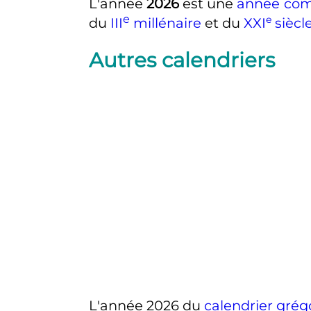
L'année
2026
est une
année co
e
e
du
III
millénaire
et du
XXI
siècl
Autres calendriers
L'année 2026 du
calendrier grég