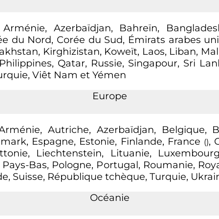
, Arménie, Azerbaïdjan, Bahreïn, Banglades
 du Nord, Corée du Sud, Émirats arabes unis, 
zakhstan, Kirghizistan, Koweït, Laos, Liban, Ma
ilippines, Qatar, Russie, Singapour, Sri Lanka
Turquie, Viêt Nam et Yémen
Europe
Arménie, Autriche, Azerbaïdjan, Belgique, Bi
emark, Espagne, Estonie, Finlande, France
, 
()
Lettonie, Liechtenstein, Lituanie, Luxembour
 Pays-Bas, Pologne, Portugal, Roumanie, R
de, Suisse, République tchèque, Turquie, Ukrai
Océanie