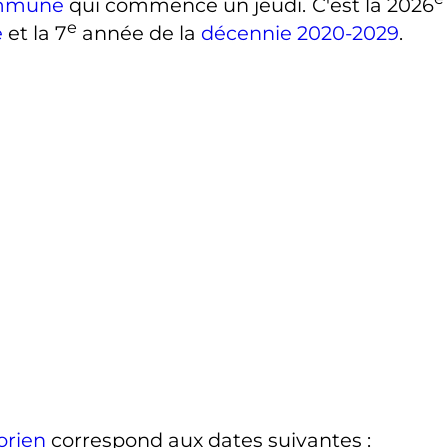
mmune
qui commence un jeudi. C'est la 2026
e
e
et la
7
année de la
décennie 2020-2029
.
orien
correspond aux dates suivantes
: