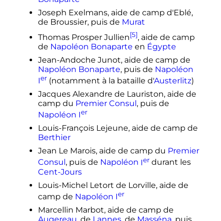
Joseph Exelmans, aide de camp d'Eblé,
de Broussier, puis de
Murat
[5]
Thomas Prosper Jullien
, aide de camp
de
Napoléon Bonaparte
en
Égypte
Jean-Andoche Junot, aide de camp de
Napoléon Bonaparte
, puis de
Napoléon
er
I
(notamment à la bataille d'
Austerlitz
)
Jacques Alexandre de Lauriston, aide de
camp du
Premier Consul
, puis de
er
Napoléon
I
Louis-François Lejeune, aide de camp de
Berthier
Jean Le Marois, aide de camp du
Premier
er
Consul
, puis de
Napoléon
I
durant les
Cent-Jours
Louis-Michel Letort de Lorville, aide de
er
camp de
Napoléon
I
Marcellin Marbot, aide de camp de
Augereau
, de
Lannes
, de
Masséna
, puis