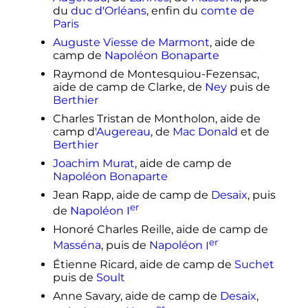
du
duc d'Orléans
, enfin du
comte de
Paris
Auguste Viesse de Marmont
, aide de
camp de
Napoléon Bonaparte
Raymond de Montesquiou-Fezensac,
aide de camp de Clarke, de
Ney
puis de
Berthier
Charles Tristan de Montholon, aide de
camp d'
Augereau
, de
Mac Donald
et de
Berthier
Joachim Murat
, aide de camp de
Napoléon Bonaparte
Jean Rapp, aide de camp de
Desaix
, puis
er
de
Napoléon
I
Honoré Charles Reille, aide de camp de
er
Masséna
, puis de
Napoléon
I
Étienne Ricard, aide de camp de
Suchet
puis de
Soult
Anne Savary, aide de camp de
Desaix
,
er