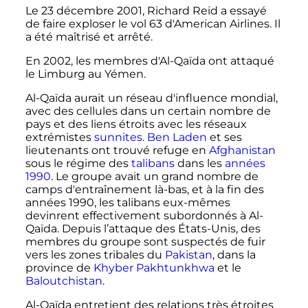
Le
23 décembre 2001
, Richard Reid a essayé
de faire exploser le vol 63 d'American Airlines. Il
a été maîtrisé et arrêté.
En 2002, les membres d'Al-Qaïda ont attaqué
le Limburg au Yémen.
Al-Qaïda aurait un réseau d'influence mondial,
avec des cellules dans un certain nombre de
pays et des liens étroits avec les réseaux
extrémistes
sunnites
.
Ben Laden
et ses
lieutenants ont trouvé refuge en
Afghanistan
sous le régime des
talibans
dans les
années
1990
. Le groupe avait un grand nombre de
camps d'entraînement là-bas, et à la fin des
années 1990, les talibans eux-mêmes
devinrent effectivement subordonnés à Al-
Qaïda. Depuis l’attaque des États-Unis, des
membres du groupe sont suspectés de fuir
vers les zones tribales du
Pakistan
, dans la
province de
Khyber Pakhtunkhwa
et le
Baloutchistan
.
Al-Qaïda entretient des relations très étroites