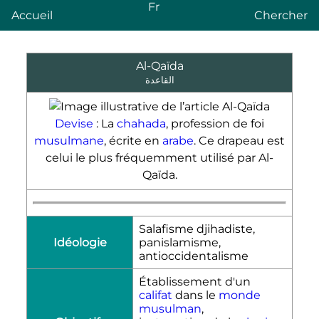
Fr
Accueil
Chercher
Al-Qaïda
القاعدة
Devise
: La
chahada
, profession de foi
musulmane
, écrite en
arabe
. Ce drapeau est
celui le plus fréquemment utilisé par Al-
Qaïda.
Salafisme djihadiste,
Idéologie
panislamisme,
antioccidentalisme
Établissement d'un
califat
dans le
monde
musulman
,