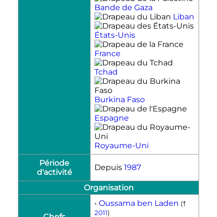
Bande de Gaza
Liban
États-Unis
France
Tchad
Burkina Faso
Espagne
Royaume-Uni
Période
Depuis
1987
d'activité
Organisation
•
Oussama ben Laden
(†
2011
)
Chefs