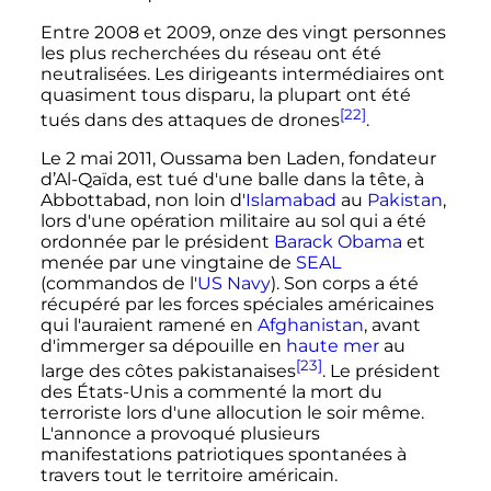
Entre 2008 et 2009, onze des vingt personnes
les plus recherchées du réseau ont été
neutralisées. Les dirigeants intermédiaires ont
quasiment tous disparu, la plupart ont été
[22]
tués dans des attaques de drones
.
Le
2 mai 2011
, Oussama ben Laden, fondateur
d’Al-Qaïda, est tué d'une balle dans la tête, à
Abbottabad, non loin d'
Islamabad
au
Pakistan
,
lors d'une opération militaire au sol qui a été
ordonnée par le président
Barack Obama
et
menée par une vingtaine de
SEAL
(commandos de l'
US Navy
). Son corps a été
récupéré par les forces spéciales américaines
qui l'auraient ramené en
Afghanistan
, avant
d'immerger sa dépouille en
haute mer
au
[23]
large des côtes pakistanaises
. Le président
des États-Unis a commenté la mort du
terroriste lors d'une allocution le soir même.
L'annonce a provoqué plusieurs
manifestations patriotiques spontanées à
travers tout le territoire américain.