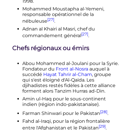
1998.
Mohammed Moustapha al-Yemeni,
responsable opérationnel de la
[27]
nébuleuse
.
Adnan al Khairi al Masri, chef du
[27]
commandement général
.
Chefs régionaux ou émirs
Abou Mohammed al-Joulani pour la Syrie.
Fondateur du
Front al-Nosra
auquel à
succédé
Hayat Tahrir al-Cham
, groupe
qui s'est éloigné d'Al-Qaïda. Les
djihadistes restés fidèles à cette alliance
forment alors Tanzim Hurras ad-Din.
Amin ul-Haq pour le sous-continent
indien (région indo-pakistanaise).
[28]
Farman Shinwari pour le Pakistan
.
Fahd al-Iraqi, pour la région frontalière
[29]
entre l'Afghanistan et le Pakistan
.