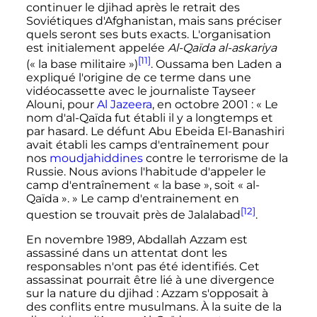
continuer le djihad après le retrait des
Soviétiques d'Afghanistan, mais sans préciser
quels seront ses buts exacts. L'organisation
est initialement appelée
Al-Qaïda al-askariya
[11]
(«
la base militaire
»)
. Oussama ben Laden a
expliqué l'origine de ce terme dans une
vidéocassette avec le journaliste Tayseer
Alouni, pour
Al Jazeera
, en
octobre 2001
: «
Le
nom d'al-Qaïda fut établi il y a longtemps et
par hasard. Le défunt Abu Ebeida El-Banashiri
avait établi les camps d'entraînement pour
nos
moudjahiddines
contre le terrorisme de la
Russie. Nous avions l'habitude d'appeler le
camp d'entraînement «
la base
», soit «
al-
Qaïda
».
» Le camp d'entrainement en
[12]
question se trouvait près de Jalalabad
.
En
novembre 1989
, Abdallah Azzam est
assassiné dans un attentat dont les
responsables n'ont pas été identifiés. Cet
assassinat pourrait être lié à une divergence
sur la nature du djihad
: Azzam s'opposait à
des conflits entre musulmans. À la suite de la