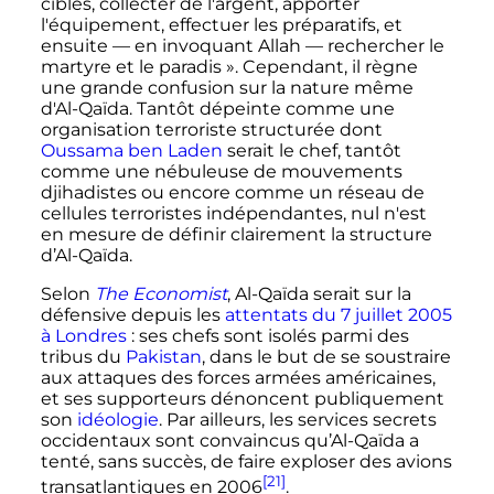
cibles, collecter de l'argent, apporter
l'équipement, effectuer les préparatifs, et
ensuite
—
en invoquant Allah
—
rechercher le
martyre et le paradis
». Cependant, il règne
une grande confusion sur la nature même
d'Al-Qaïda. Tantôt dépeinte comme une
organisation terroriste structurée dont
Oussama ben Laden
serait le chef, tantôt
comme une nébuleuse de mouvements
djihadistes ou encore comme un réseau de
cellules terroristes indépendantes, nul n'est
en mesure de définir clairement la structure
d’Al-Qaïda.
Selon
The Economist
, Al-Qaïda serait sur la
défensive depuis les
attentats du
7 juillet 2005
à Londres
: ses chefs sont isolés parmi des
tribus du
Pakistan
, dans le but de se soustraire
aux attaques des forces armées américaines,
et ses supporteurs dénoncent publiquement
son
idéologie
. Par ailleurs, les services secrets
occidentaux sont convaincus qu’Al-Qaïda a
tenté, sans succès, de faire exploser des avions
[21]
transatlantiques en 2006
.