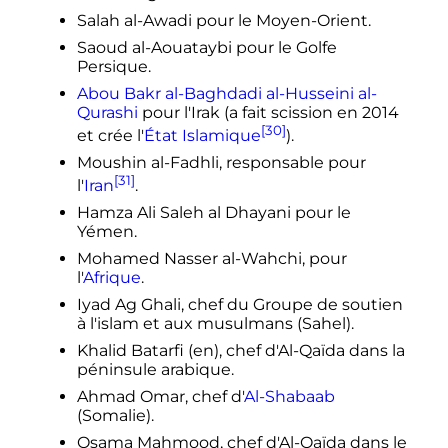
Salah al-Awadi pour le Moyen-Orient.
Saoud al-Aouataybi pour le Golfe
Persique.
Abou Bakr al-Baghdadi al-Husseini al-
Qurashi
pour l'Irak (a fait scission en 2014
[30]
et crée l'
État Islamique
).
Moushin al-Fadhli, responsable pour
[31]
l'
Iran
.
Hamza Ali Saleh al Dhayani pour le
Yémen.
Mohamed Nasser al-Wahchi, pour
l'
Afrique
.
Iyad Ag Ghali, chef du Groupe de soutien
à l'islam et aux musulmans (Sahel).
Khalid Batarfi
(en)
, chef d'Al-Qaïda dans la
péninsule arabique.
Ahmad Omar, chef d'
Al-Shabaab
(Somalie).
Osama Mahmood, chef d'Al-Qaïda dans le