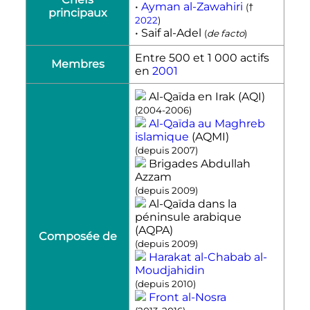
•
Ayman al-Zawahiri
(†
principaux
2022
)
• Saif al-Adel
(
de facto
)
Entre 500 et 1 000 actifs
Membres
en
2001
Al-Qaïda en Irak (AQI)
(2004-2006)
Al-Qaïda au Maghreb
islamique
(AQMI)
(depuis 2007)
Brigades Abdullah
Azzam
(depuis 2009)
Al-Qaïda dans la
péninsule arabique
(AQPA)
Composée de
(depuis 2009)
Harakat al-Chabab al-
Moudjahidin
(depuis 2010)
Front al-Nosra