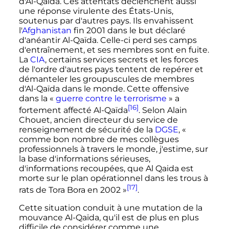
d'Al-Qaïda. Ces attentats déclenchent aussi
une réponse virulente des États-Unis,
soutenus par d'autres pays. Ils envahissent
l'
Afghanistan
fin 2001 dans le but déclaré
d'anéantir Al-Qaïda. Celle-ci perd ses camps
d'entraînement, et ses membres sont en fuite.
La
CIA
, certains services secrets et les forces
de l'ordre d'autres pays tentent de repérer et
démanteler les groupuscules de membres
d'Al-Qaïda dans le monde. Cette offensive
dans la «
guerre contre le terrorisme
» a
[16]
fortement affecté Al-Qaïda
. Selon Alain
Chouet, ancien directeur du service de
renseignement de sécurité de la
DGSE
,
«
comme bon nombre de mes collègues
professionnels à travers le monde, j'estime, sur
la base d'informations sérieuses,
d'informations recoupées, que Al Qaida est
morte sur le plan opérationnel dans les trous à
[17]
rats de Tora Bora en 2002 »
.
Cette situation conduit à une mutation de la
mouvance Al-Qaïda, qu'il est de plus en plus
difficile de considérer comme une