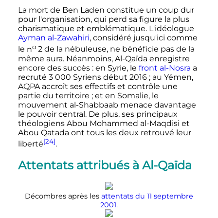
La mort de Ben Laden constitue un coup dur
pour l'organisation, qui perd sa figure la plus
charismatique et emblématique. L'idéologue
Ayman al-Zawahiri
, considéré jusqu'ici comme
o
le
n
2
de la nébuleuse, ne bénéficie pas de la
même aura. Néanmoins, Al-Qaïda enregistre
encore des succès
: en Syrie, le
front al-Nosra
a
recruté
3 000 Syriens
début 2016
; au Yémen,
AQPA accroît ses effectifs et contrôle une
partie du territoire
; et en Somalie, le
mouvement al-Shabbaab menace davantage
le pouvoir central. De plus, ses principaux
théologiens Abou Mohammed al-Maqdisi et
Abou Qatada ont tous les deux retrouvé leur
[24]
liberté
.
Attentats attribués à Al-Qaïda
Décombres après les
attentats du
11 septembre
2001
.