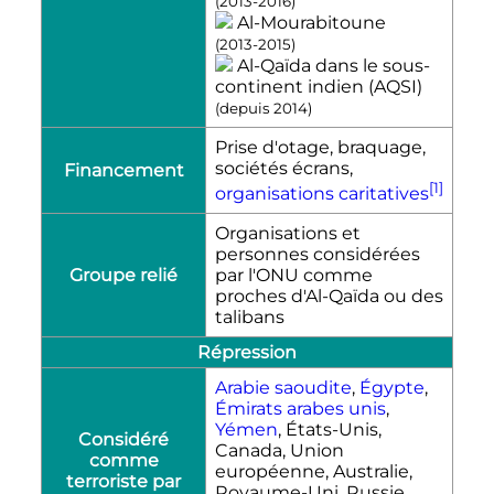
(2013-2016)
Al-Mourabitoune
(2013-2015)
Al-Qaïda dans le sous-
continent indien (AQSI)
(depuis 2014)
Prise d'otage, braquage,
sociétés écrans,
Financement
[1]
organisations caritatives
Organisations et
personnes considérées
Groupe relié
par l'ONU comme
proches d'Al-Qaïda ou des
talibans
Répression
Arabie saoudite
,
Égypte
,
Émirats arabes unis
,
Yémen
, États-Unis,
Considéré
Canada, Union
comme
européenne, Australie,
terroriste par
Royaume-Uni, Russie,