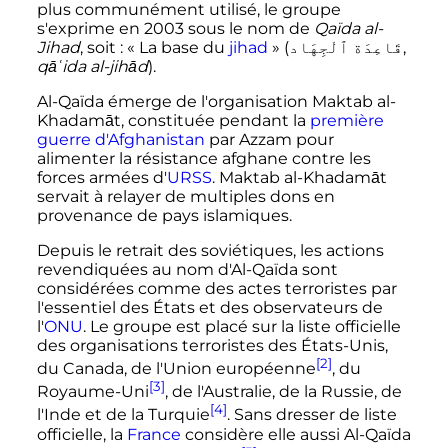
plus communément utilisé, le groupe
s'exprime en 2003 sous le nom de
Qaïda al-
Jihad
, soit
: «
La base du
jihad
» (
قَاعِدَة ٱلْجِهَاد
,
qāʿida al-jihād
).
Al-Qaïda émerge de l'organisation Maktab al-
Khadamāt, constituée pendant la
première
guerre d'Afghanistan
par Azzam pour
alimenter la résistance afghane contre les
forces armées d'
URSS
. Maktab al-Khadamāt
servait à relayer de multiples dons en
provenance de pays islamiques.
Depuis le retrait des soviétiques, les actions
revendiquées au nom d'Al-Qaïda sont
considérées comme des actes terroristes par
l'essentiel des États et des observateurs de
l'
ONU
. Le groupe est placé sur la liste officielle
des organisations terroristes des États-Unis,
[2]
du Canada, de l'Union européenne
, du
[3]
Royaume-Uni
, de l'Australie, de la Russie, de
[4]
l'Inde et de la Turquie
. Sans dresser de liste
officielle, la
France
considère elle aussi Al-Qaïda