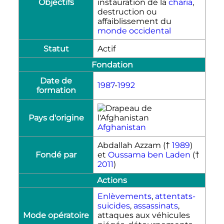
Objectifs
instauration de la
charia
,
destruction ou
affaiblissement du
monde occidental
Statut
Actif
Fondation
Date de
1987
-
1992
formation
Pays d'origine
Afghanistan
Abdallah Azzam (†
1989
)
Fondé par
et
Oussama ben Laden
(†
2011
)
Actions
Enlèvements
,
attentats-
suicides
,
assassinats
,
Mode opératoire
attaques aux véhicules