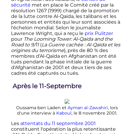
sécurité
met en place le Comité créé par la
résolution 1267 (1999) chargé de la promotion
de la lutte contre Al-Qaïda, les talibans et les
personnes et entités qui leur sont associées à
l'échelon mondial. Selon le journaliste
Lawrence Wright, qui a reçu le
prix Pulitzer
pour
The Looming Tower: Al-Qaïda and the
Road to 9/11
(
La Guerre cachée
: Al-Qaïda et les
origines du terrorisme
), près de 80
% des
membres d’Al-Qaïda en Afghanistan ont été
tués pendant la phase initiale de la guerre
d'Afghanistan de 2001 et deux tiers de ses
cadres été capturés ou tués.
Après le 11-Septembre
Oussama ben Laden et
Ayman al-Zawahiri
, lors
d'une interview à
Kaboul
, le
8 novembre 2001
.
Les
attentats du
11 septembre 2001
constituent l'opération la plus retentissante