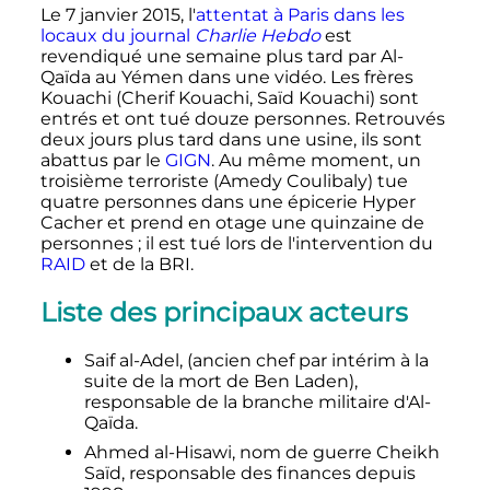
Le
7 janvier 2015
, l'
attentat à Paris dans les
locaux du journal
Charlie Hebdo
est
revendiqué une semaine plus tard par Al-
Qaïda au Yémen dans une vidéo. Les frères
Kouachi (Cherif Kouachi, Saïd Kouachi) sont
entrés et ont tué douze personnes. Retrouvés
deux jours plus tard dans une usine, ils sont
abattus par le
GIGN
. Au même moment, un
troisième terroriste (Amedy Coulibaly) tue
quatre personnes dans une épicerie Hyper
Cacher et prend en otage une quinzaine de
personnes
; il est tué lors de l'intervention du
RAID
et de la BRI.
Liste des principaux acteurs
Saif al-Adel, (ancien chef par intérim à la
suite de la mort de Ben Laden),
responsable de la branche militaire d'Al-
Qaïda.
Ahmed al-Hisawi, nom de guerre Cheikh
Saïd, responsable des finances depuis