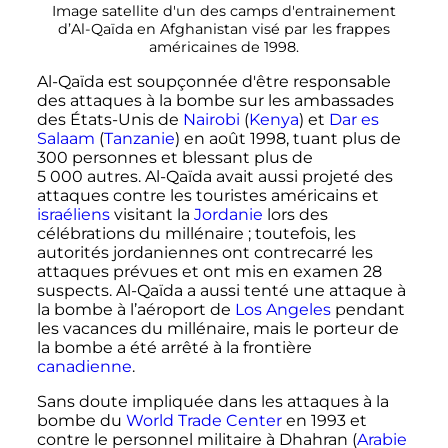
Image satellite d'un des camps d'entrainement
d’Al-Qaïda en Afghanistan visé par les frappes
américaines de 1998.
Al-Qaïda est soupçonnée d'être responsable
des attaques à la bombe sur les ambassades
des États-Unis de
Nairobi
(
Kenya
) et
Dar es
Salaam
(
Tanzanie
) en
août 1998
, tuant plus de
300 personnes
et blessant plus de
5 000 autres
. Al-Qaïda avait aussi projeté des
attaques contre les touristes américains et
israéliens
visitant la
Jordanie
lors des
célébrations du millénaire
; toutefois, les
autorités jordaniennes ont contrecarré les
attaques prévues et ont mis en examen 28
suspects. Al-Qaïda a aussi tenté une attaque à
la bombe à l’aéroport de
Los Angeles
pendant
les vacances du millénaire, mais le porteur de
la bombe a été arrêté à la frontière
canadienne
.
Sans doute impliquée dans les attaques à la
bombe du
World Trade Center
en 1993 et
contre le personnel militaire à Dhahran (
Arabie