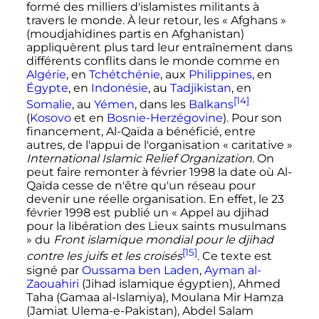
formé des milliers d'islamistes militants à
travers le monde. À leur retour, les «
Afghans
»
(moudjahidines partis en Afghanistan)
appliquèrent plus tard leur entraînement dans
différents conflits dans le monde comme en
Algérie
, en
Tchétchénie
, aux
Philippines
, en
Égypte
, en
Indonésie
, au
Tadjikistan
, en
[14]
Somalie
, au
Yémen
, dans les
Balkans
(
Kosovo
et en
Bosnie-Herzégovine
). Pour son
financement, Al-Qaïda a bénéficié, entre
autres, de l'appui de l'organisation «
caritative
»
International Islamic Relief Organization
. On
peut faire remonter à
février 1998
la date où Al-
Qaïda cesse de n'être qu'un réseau pour
devenir une réelle organisation. En effet, le
23
février 1998
est publié un
« Appel au djihad
pour la libération des Lieux saints musulmans
»
du
Front islamique mondial pour le djihad
[15]
contre les juifs et les croisés
. Ce texte est
signé par
Oussama ben Laden
,
Ayman al-
Zaouahiri
(Jihad islamique égyptien), Ahmed
Taha (Gamaa al-Islamiya), Moulana Mir Hamza
(Jamiat Ulema-e-Pakistan), Abdel Salam