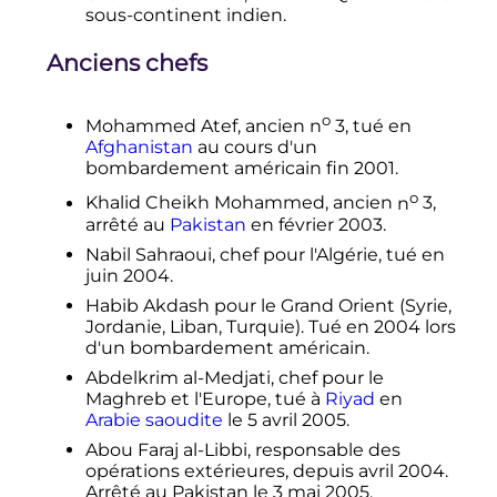
sous-continent indien.
Anciens chefs
o
Mohammed Atef, ancien
n
3, tué en
Afghanistan
au cours d'un
bombardement américain fin 2001.
o
Khalid Cheikh Mohammed, ancien
n
3,
arrêté au
Pakistan
en
février 2003
.
Nabil Sahraoui, chef pour l'Algérie, tué en
juin 2004
.
Habib Akdash pour le Grand Orient (Syrie,
Jordanie, Liban, Turquie). Tué en 2004 lors
d'un bombardement américain.
Abdelkrim al-Medjati, chef pour le
Maghreb et l'Europe, tué à
Riyad
en
Arabie saoudite
le
5 avril 2005
.
Abou Faraj al-Libbi, responsable des
opérations extérieures, depuis
avril 2004
.
Arrêté au Pakistan le
3 mai 2005
.