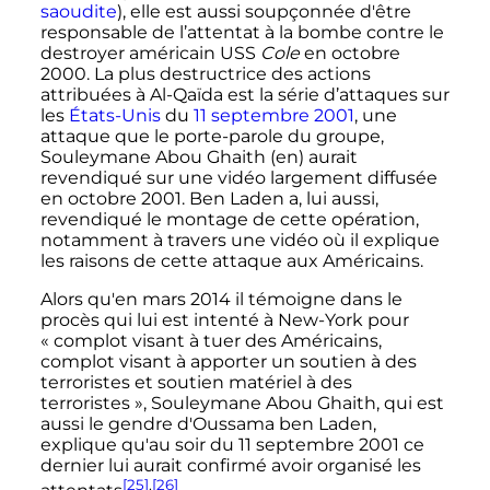
saoudite
), elle est aussi soupçonnée d'être
responsable de l’attentat à la bombe contre le
destroyer américain USS
Cole
en
octobre
2000
. La plus destructrice des actions
attribuées à Al-Qaïda est la série d’attaques sur
les
États-Unis
du
11 septembre 2001
, une
attaque que le porte-parole du groupe,
Souleymane Abou Ghaith
(en)
aurait
revendiqué sur une vidéo largement diffusée
en
octobre 2001
. Ben Laden a, lui aussi,
revendiqué le montage de cette opération,
notamment à travers une vidéo où il explique
les raisons de cette attaque aux Américains.
Alors qu'en
mars 2014
il témoigne dans le
procès qui lui est intenté à New-York pour
«
complot visant à tuer des Américains,
complot visant à apporter un soutien à des
terroristes et soutien matériel à des
terroristes
», Souleymane Abou Ghaith, qui est
aussi le gendre d'Oussama ben Laden,
explique qu'au soir du
11 septembre 2001
ce
dernier lui aurait confirmé avoir organisé les
[25]
,
[26]