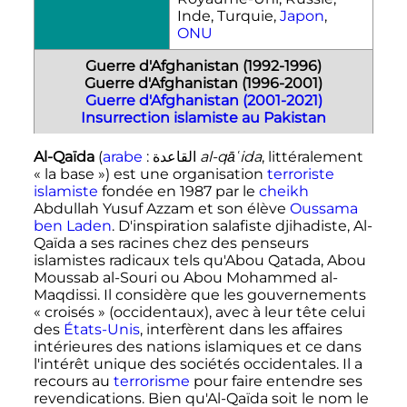
Inde, Turquie,
Japon
,
ONU
Guerre d'Afghanistan (1992-1996)
Guerre d'Afghanistan (1996-2001)
Guerre d'Afghanistan (2001-2021)
Insurrection islamiste au Pakistan
Al-Qaïda
(
arabe
:
القاعدة
al-qāʿida
, littéralement
«
la base
») est une organisation
terroriste
islamiste
fondée en 1987 par le
cheikh
Abdullah Yusuf Azzam et son élève
Oussama
ben Laden
. D'inspiration salafiste djihadiste, Al-
Qaïda a ses racines chez des penseurs
islamistes radicaux tels qu'Abou Qatada, Abou
Moussab al-Souri ou Abou Mohammed al-
Maqdissi. Il considère que les gouvernements
« croisés »
(occidentaux), avec à leur tête celui
des
États-Unis
, interfèrent dans les affaires
intérieures des nations islamiques et ce dans
l'intérêt unique des sociétés occidentales. Il a
recours au
terrorisme
pour faire entendre ses
revendications. Bien qu'Al-Qaïda soit le nom le