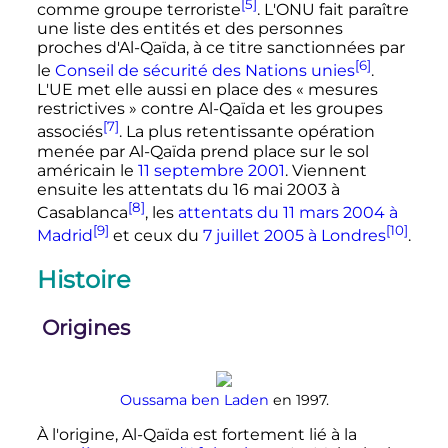
[5]
comme groupe terroriste
. L'ONU fait paraître
une liste des entités et des personnes
proches d'Al-Qaïda, à ce titre sanctionnées par
[6]
le
Conseil de sécurité des Nations unies
.
L'UE met elle aussi en place des «
mesures
restrictives
» contre Al-Qaïda et les groupes
[7]
associés
. La plus retentissante opération
menée par Al-Qaïda prend place sur le sol
américain le
11 septembre 2001
. Viennent
ensuite les attentats du 16 mai 2003 à
[8]
Casablanca
, les
attentats du 11 mars 2004 à
[9]
[10]
Madrid
et ceux du
7 juillet 2005 à Londres
.
Histoire
Origines
Oussama ben Laden
en 1997.
À l'origine, Al-Qaïda est fortement lié à la