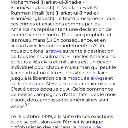
Mohammed (Harkat-ul-Jihad-al-
Islami/Bangladesh) et Moulana Fazil Al
Ruhman Khalil
(en)
(Harkat-ul-Jihad-al-
Islami/Bangladesh). Le texte proclame
:
« Tous
ces crimes et exactions commis par les
Américains représentent une déclaration de
guerre franche contre Dieu, son prophète et
les musulmans (...) En conséquence, et en
accord avec les commandements d'Allah,
nous publions la
fatwa
suivante à destination
de tous les musulmans : « Tuer les Américains
et leurs alliés civils et militaires est un devoir
individuel pour chaque musulman qui peut le
faire partout où il lui est possible de le faire
jusqu'à la libération de la
mosquée al-Aqsa
et
de la
mosquée Al Haram
de leur mainmise. » »
C'est à cette époque qu'Al-Qaïda commence
de réelles campagnes d'attentats
: dès le mois
d'août, deux ambassades américaines sont
[12]
visées
.
Le
15 octobre 1999
, à la suite de ces exactions
et de sa collusion avec l'émirat islamique
d'Afghanistan des talibans, le
conseil de