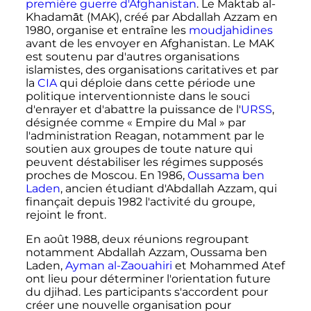
première guerre d'Afghanistan
. Le Maktab al-
Khadamāt (MAK), créé par Abdallah Azzam en
1980, organise et entraîne les
moudjahidines
avant de les envoyer en Afghanistan. Le MAK
est soutenu par d'autres organisations
islamistes, des organisations caritatives et par
la
CIA
qui déploie dans cette période une
politique interventionniste dans le souci
d'enrayer et d'abattre la puissance de l'
URSS
,
désignée comme «
Empire du Mal
» par
l'administration Reagan, notamment par le
soutien aux groupes de toute nature qui
peuvent déstabiliser les régimes supposés
proches de Moscou. En 1986,
Oussama ben
Laden
, ancien étudiant d'Abdallah Azzam, qui
finançait depuis 1982 l'activité du groupe,
rejoint le front.
En
août 1988
, deux réunions regroupant
notamment Abdallah Azzam, Oussama ben
Laden,
Ayman al-Zaouahiri
et Mohammed Atef
ont lieu pour déterminer l'orientation future
du djihad. Les participants s'accordent pour
créer une nouvelle organisation pour