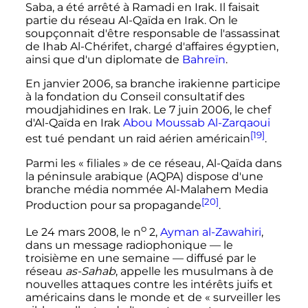
Saba, a été arrêté à Ramadi en Irak. Il faisait
partie du réseau Al-Qaïda en Irak. On le
soupçonnait d'être responsable de l'assassinat
de Ihab Al-Chérifet, chargé d'affaires égyptien,
ainsi que d'un diplomate de
Bahreïn
.
En
janvier 2006
, sa branche irakienne participe
à la fondation du Conseil consultatif des
moudjahidines en Irak. Le
7 juin 2006
, le chef
d'Al-Qaïda en Irak
Abou Moussab Al-Zarqaoui
[19]
est tué pendant un raid aérien américain
.
Parmi les «
filiales
» de ce réseau, Al-Qaïda dans
la péninsule arabique (AQPA) dispose d'une
branche média nommée Al-Malahem Media
[20]
Production pour sa propagande
.
o
Le
24 mars 2008
, le
n
2
,
Ayman al-Zawahiri
,
dans un message radiophonique
—
le
troisième en une semaine
—
diffusé par le
réseau
as-Sahab
, appelle les musulmans à de
nouvelles attaques contre les intérêts juifs et
américains dans le monde et de «
surveiller les