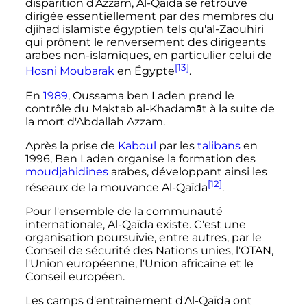
disparition d'Azzam, Al-Qaïda se retrouve
dirigée essentiellement par des membres du
djihad islamiste égyptien tels qu'al-Zaouhiri
qui prônent le renversement des dirigeants
arabes non-islamiques, en particulier celui de
[13]
Hosni Moubarak
en Égypte
.
En
1989
, Oussama ben Laden prend le
contrôle du Maktab al-Khadamāt à la suite de
la mort d'Abdallah Azzam.
Après la prise de
Kaboul
par les
talibans
en
1996, Ben Laden organise la formation des
moudjahidines
arabes, développant ainsi les
[12]
réseaux de la mouvance Al-Qaïda
.
Pour l'ensemble de la communauté
internationale, Al-Qaïda existe. C'est une
organisation poursuivie, entre autres, par le
Conseil de sécurité des Nations unies, l'OTAN,
l'Union européenne, l'Union africaine et le
Conseil européen.
Les camps d'entraînement d'Al-Qaïda ont