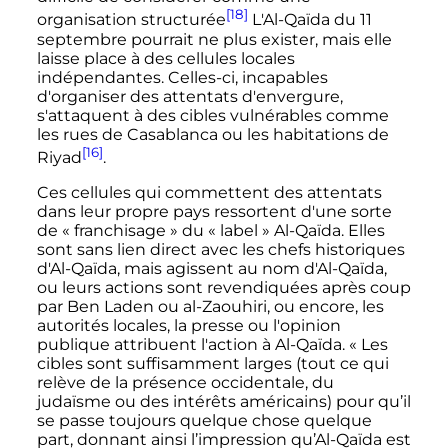
[18]
organisation structurée
L'Al-Qaïda du
11
septembre
pourrait ne plus exister, mais elle
laisse place à des cellules locales
indépendantes. Celles-ci, incapables
d'organiser des attentats d'envergure,
s'attaquent à des cibles vulnérables comme
les rues de Casablanca ou les habitations de
[16]
Riyad
.
Ces cellules qui commettent des attentats
dans leur propre pays ressortent d'une sorte
de «
franchisage
» du «
label
» Al-Qaïda. Elles
sont sans lien direct avec les chefs historiques
d'Al-Qaïda, mais agissent au nom d'Al-Qaïda,
ou leurs actions sont revendiquées après coup
par Ben Laden ou al-Zaouhiri, ou encore, les
autorités locales, la presse ou l'opinion
publique attribuent l'action à Al-Qaïda. «
Les
cibles sont suffisamment larges (tout ce qui
relève de la présence occidentale, du
judaïsme ou des intérêts américains) pour qu’il
se passe toujours quelque chose quelque
part, donnant ainsi l’impression qu’Al-Qaïda est