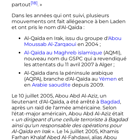
[18]
partout
.
»
Dans les années qui ont suivi, plusieurs
mouvements ont fait allégeance à ben Laden
et ont pris le nom d'Al-Qaïda
:
Al-Qaïda en Irak, issu du groupe d'
Abou
Moussab Al-Zarqaoui
en 2004
;
Al-Qaïda au Maghreb islamique
(AQMI),
nouveau nom du GSPC qui a revendiqué
les attentats du
11 avril 2007
à Alger
;
Al-Qaïda dans la péninsule arabique
(AQPA), branche d'Al-Qaïda au
Yémen
et
en
Arabie saoudite
depuis 2009.
Le
10 juillet 2005
, Abou Abd Al-Aziz, un
lieutenant d'Al-Qaïda, a été arrêté à
Bagdad
,
après un raid de l'armée américaine. Selon
l'état-major américain, Abou Abd Al-Aziz était
«
un dirigeant d'une cellule terroriste à Bagdad
ainsi qu'un responsable des opérations pour
Al-Qaïda en Irak
». Le
14 juillet 2005
, Khamis
Farhan Khalaf Abed Al-Fahdawi, alias Abou