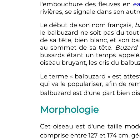
l'embouchure des fleuves en
e
rivières, se signale dans son aut
Le début de son nom français,
b
le balbuzard ne soit pas du tout
de sa tête, bien blanc, et son b
au sommet de sa tête.
Buzard
busards étant un temps appelé
oiseau bruyant, les cris du balbu
Le terme «
balbuzard
» est atte
qui va le populariser, afin de r
balbuzard est d'une part bien di
Morphologie
Cet oiseau est d'une taille mo
comprise entre 127 et
174
cm
, g