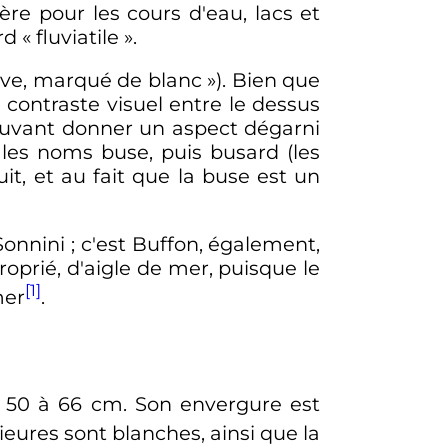
ière pour les cours d'eau, lacs et
rd «
fluviatile
».
ve, marqué de blanc
»). Bien que
 contraste visuel entre le dessus
 pouvant donner un aspect dégarni
 les noms buse, puis busard (les
uit, et au fait que la buse est un
Sonnini
; c'est Buffon, également,
oprié, d'aigle de mer, puisque le
[1]
mer
.
n 50 à
66
cm
. Son envergure est
rieures sont blanches, ainsi que la