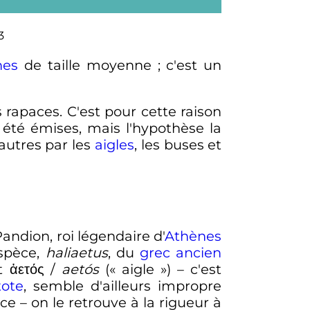
3
nes
de taille moyenne
; c'est un
 rapaces. C'est pour cette raison
 été émises, mais l'hypothèse la
 autres par les
aigles
, les buses et
dion, roi légendaire d'
Athènes
espèce,
haliaetus
, du
grec ancien
et
ἀετός
/
aetós
(«
aigle
») – c'est
tote
, semble d'ailleurs impropre
e – on le retrouve à la rigueur à