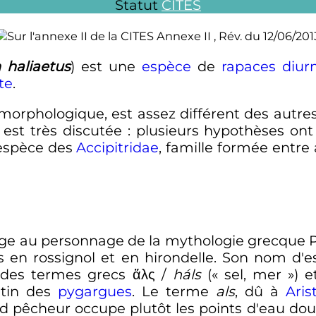
Statut
CITES
Annexe II , Rév. du 12/06/201
 haliaetus
) est une
espèce
de
rapaces diur
te
.
n morphologique, est assez différent des autres
est très discutée
: plusieurs hypothèses ont
 espèce des
Accipitridae
, famille formée entre
au personnage de la mythologie grecque Pan
s en rossignol et en hirondelle. Son nom d'
é des termes grecs
ἅλς
/
háls
(«
sel, mer
») 
atin des
pygargues
. Le terme
als
, dû à
Aris
rd pêcheur occupe plutôt les points d'eau douc