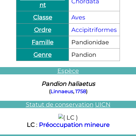
Chordata
nt
Classe
Aves
Ordre
Accipitriformes
Famille
Pandionidae
Genre
Pandion
Espèce
Pandion haliaetus
(
Linnaeus
,
1758
)
Statut de conservation
UICN
LC
:
Préoccupation mineure