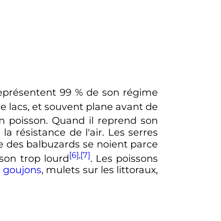
représentent 99
% de son régime
de lacs, et souvent plane avant de
un poisson. Quand il reprend son
la résistance de l'air. Les serres
que des balbuzards se noient parce
[6]
,
[7]
sson trop lourd
. Les poissons
,
goujons
, mulets sur les littoraux,