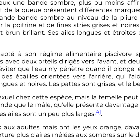
 yeux une bande sombre, plus ou moins affi
 et de la queue présentent différentes marque
rande bande sombre au niveau de la pliure 
a poitrine et de fines stries grises et noires
brun brillant. Ses ailes longues et étroites o
.
dapté à son régime alimentaire piscivore sp
s avec deux orteils dirigés vers l'avant, et deux
'éviter que l'eau n'y pénètre quand il plonge,
s écailles orientées vers l'arrière, qui l'ai
ongues et noires. Les pattes sont grises, et le b
exuel chez cette espèce, mais la femelle peut
 grande que le mâle, qu'elle présente davant
[4]
ses ailes sont un peu plus larges
.
res aux adultes mais ont les yeux orange, da
rture plus claires mêlées aux sombres sur le do