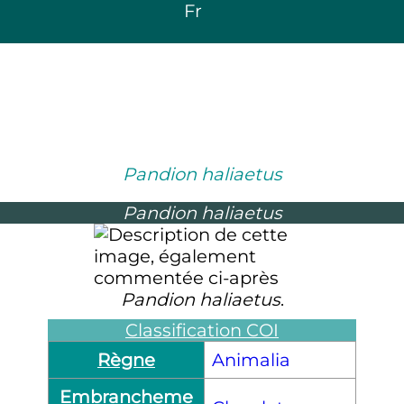
Fr
Pandion haliaetus
Pandion haliaetus
Pandion haliaetus
.
Classification COI
Règne
Animalia
Embrancheme