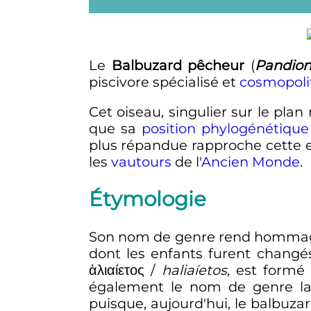
Le
Balbuzard pêcheur
(
Pandion
piscivore spécialisé et
cosmopoli
Cet oiseau, singulier sur le pla
que sa
position phylogénétique
plus répandue rapproche cette
les
vautours
de l'
Ancien Monde
.
Étymologie
Son nom de genre rend hommage 
dont les enfants furent changé
ἁλιαίετος
/
haliaíetos
, est form
également le nom de genre l
puisque, aujourd'hui, le balbuza