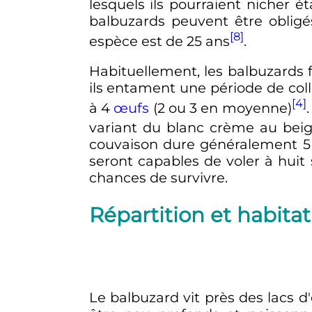
lesquels ils pourraient nicher ét
balbuzards peuvent être obligé
[8]
espèce est de
25 ans
.
Habituellement, les balbuzards 
ils entament une période de colla
[4]
à
4
œufs
(2 ou 3 en moyenne)
variant du blanc crème au beige
couvaison dure généralement
5
seront capables de voler à huit 
chances de survivre.
Répartition et habitat
Le balbuzard vit près des lacs d