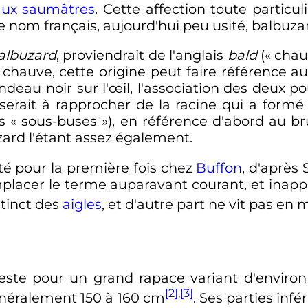
aux saumâtres
. Cette affection toute particul
re nom français, aujourd'hui peu usité, balbuza
albuzard
, proviendrait de l'anglais
bald
(«
chau
 chauve, cette origine peut faire référence au
andeau noir sur l'œil, l'association des deux
serait à rapprocher de la racine qui a formé
s «
sous-buses
»), en référence d'abord au br
zard l'étant assez également.
sté pour la première fois chez
Buffon
, d'après 
emplacer le terme auparavant courant, et inappr
stinct des
aigles
, et d'autre part ne vit pas en 
deste pour un grand rapace variant d'enviro
[2]
,
[3]
énéralement 150 à
160
cm
. Ses parties infé