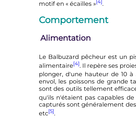
[4]
motif en «
écailles
»
.
Comportement
Alimentation
Le Balbuzard pêcheur est un pis
[4]
alimentaire
. Il repère ses pro
plonger, d'une hauteur de 10 à
envol, les poissons de grande tai
sont des outils tellement efficac
qu'ils n'étaient pas capables de
capturés sont généralement de
[5]
etc
.